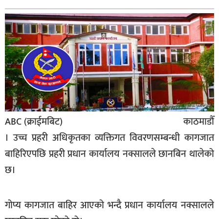
बिशेष
भिडियो
पत्रपत्रिका
खेलकुद
बिश्व
अचम्म
ABC (क्राईमबिट) काठमाडौँ
दुनिया
। उच्च प्रहरी अधिकृतका व्यक्तिगत विवरणसम्बन्धी कागजात
बिचार
बाहिरिएपछि प्रहरी प्रधान कार्यालय नक्सालले छानबिन थालेको
छ।
कुराकानी
जीवनशैली
गोप्य कागजात बाहिर आएको भन्दै प्रधान कार्यालय नक्सालले
साहित्य