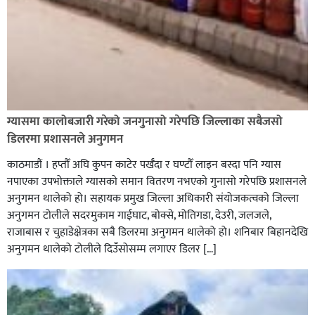
शिक्षालाई उत्पादन, समृद्धि एवं सृजनशीलतासँग जोड्ने घोराही
बनाऔँ अभियानमा मेरो पनि साथ कमल ओली
ग्यासमा कालोबजारी गरेको जनगुनासो गरेपछि जिल्लाका सबैजसो
डिलरमा प्रशासनले अनुगमन
काठमाडौं । हप्तौँ अघि कुपन काटेर पर्खँदा र घण्टौँ लाइन बस्दा पनि ग्यास
नपाएका उपभोक्ताले ग्यासको समान वितरण नभएको गुनासो गरेपछि प्रशासनले
अनुगमन थालेको हो। सहायक प्रमुख जिल्ला अधिकारी संयोजकत्वको जिल्ला
अनुगमन टोलीले सदरमुकाम गाईघाट, बोक्से, मोतिगडा, देउरी, जलजले,
राजाबास र चुहाडेक्षेत्रका सबै डिलरमा अनुगमन थालेको हो। शनिबार बिहानदेखि
अनुगमन थालेको टोलीले दिउँसोसम्म लगाएर डिलर […]