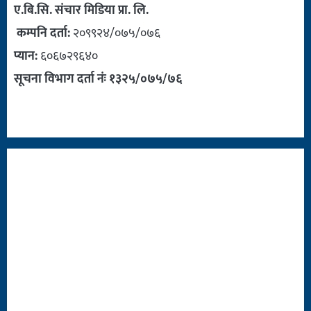
ए.बि.सि. संचार मिडिया प्रा. लि.
कम्पनि दर्ता:
२०९९२४/०७५/०७६
प्यान:
६०६७२९६४०
सूचना विभाग दर्ता नंः १३२५/०७५/७६