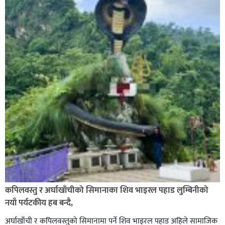
सल्यानमा शिकार खेल्ने क्रममा बन्दुकबाट गोली चल्दा १ जनाको
मृत्यु सँगै शिकार खेल्न गएका ६ जना पक्राउ,
कपिलवस्तु र अर्घाखाँचीको सिमानाका शिव भाइरल पहाड लुम्बिनीको
नयाँ पर्यटकीय हब बन्दै,
अर्घाखाँची र कपिलवस्तुको सिमानामा पर्ने शिव भाइरल पहाड अहिले सामाजिक