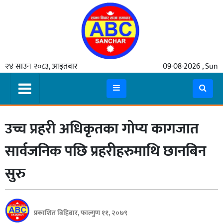
गृहपृष्ठ
२४ साउन २०८३, आइतबार
09-08-2026 , Sun
समाचार
मुख्य
समाचार
उच्च प्रहरी अधिकृतका गोप्य कागजात
कुटनीती
अर्थ
सार्वजनिक पछि प्रहरीहरुमाथि छानबिन
रसरङ्ग
सुरु
यौन/
स्वास्थ्य
प्रकाशित बिहिबार, फाल्गुण ११, २०७९
भिडियो