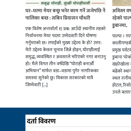
घर–घरमा मेयर बन्छु भनेर काम गर्ने जन्मेपछि नै
अविरल वर्ष
पालिका बन्छ : सबिन प्रियासन चौधरी
रहेको पाल
डुबानमा,
एक विशेष अन्तर्वार्ता १) प्रश्न: आउँदो स्थानीय तहको
निर्वाचनमा मेयर पदमा उम्मेदवारी दिने घोषणा
पाल्पा । ग
गर्नुभएको छ। तपाईंको मुख्य उद्देश्य के हो? उत्तर:
कालीगण्डकी 
मेरो उद्देश्य केवल चुनाव जित्ने होइन, घोराहीलाई
प्रमुख पर्
समृद्ध, व्यवस्थित र अवसरले भरिएको नगर बनाउनु
डुबाना परे
हो। मैले विगत तीन वर्षदेखि “घोराही बनाऔँ
खहरेखोला ब
अभियान” मार्फत वडा–वडामा पुगेर नागरिकका
बढेको स्था
समस्या सुनेको छु। विकास सरकारको मात्रै
स्थल रानीम
जिम्मेवारी […]
होटल, रिसो
उनले बताए
दर्ता विवरण