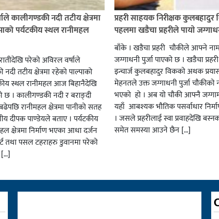
ाले कालीगण्डकी नदी तटीय क्षेत्रमा
प्रहरी साहयक निरीक्षक कुलबहादुर 
्पाको पर्यटकीय स्थल रानीमहल
पहलमा खडैचा प्रहरीले पायाे जग्गाधनी
बाँके । खडैचा प्रहरी चाैकीले आफ्ने ना
जग्गाधनी पुर्जा पाएकाे छ । खडैचा प्रहर
एरातीदेखि परेको अविरल वर्षाले
इन्चार्ज कुलबहादुर विककाे अथक प्रया
नदी तटीय क्षेत्रमा रहेको पाल्पाको
मेहनतले उक्त जग्गाधनी पुर्जा चाैकीकाे
यटकीय स्थल रानीमहल आज बिहानैदेखि
भएको हाे । अब याे चाैकी आफ्नै जग्गाम
को छ । कालीगण्डकी नदी र बराङ्दी
यहाँ आबश्यक भाैतिक पसर्वाधार निर्म
ढेपछि रानीमहल क्षेत्रमा पानीको सतह
। जसले प्रहरीलाई स्वा प्रवाहदेखि बस्न
नीय दीपक पाण्डेयले बताए । पर्यटकीय
समेत समस्या आउने छैन […]
हल क्षेत्रमा निर्माण भएका आधा दर्जन
र्ट तथा पसल टहराहरु डुवानमा परेको
 […]