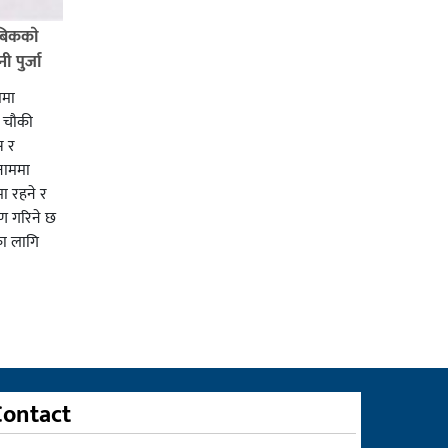
बिककाे
 पुर्जा
ममा
ी चाैकी
स र
 नाममा
ा रहने र
ाण गरिने छ
का लागि
Contact