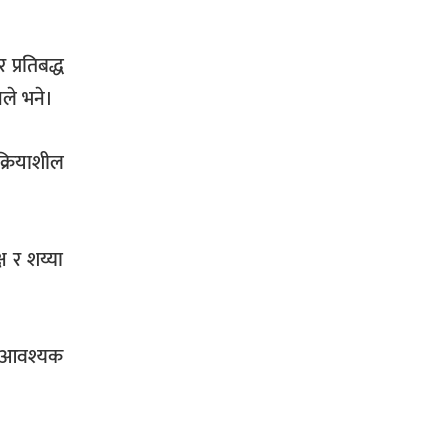
प्रतिबद्ध
नले भने।
क्रियाशील
ष र शय्या
ण र आवश्यक