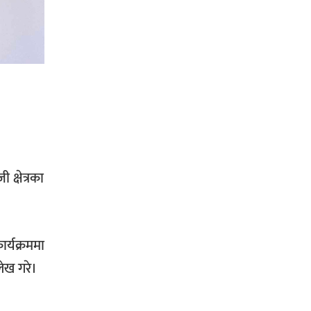
प्रहरी साहयक निरीक्षक कुलबहादुर
बिककाे पहलमा खडैचा प्रहरीले पायाे
जग्गाधनी पुर्जा
पत्रकारको प्रेसकार्ड बोकेर हिड्ने
लागुऔषध कारोबारमा संलग्न रहेको
आरोपमा ३ जना पक्राउ,
क्षेत्रका
कार्यक्रममा
भिक्षा मागेर कारमा घुम्ने बाबाहरूलाई दाङ
ेख गरे।
प्रहरीले पक्राउ,भारत फर्कने सर्तमा रिहा,