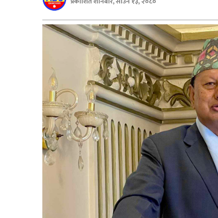
प्रकाशित शनिबार, साउन १३, २०८०
बिशेष
भिडियो
पत्रपत्रिका
खेलकुद
बिश्व
अचम्म
दुनिया
बिचार
कुराकानी
जीवनशैली
साहित्य