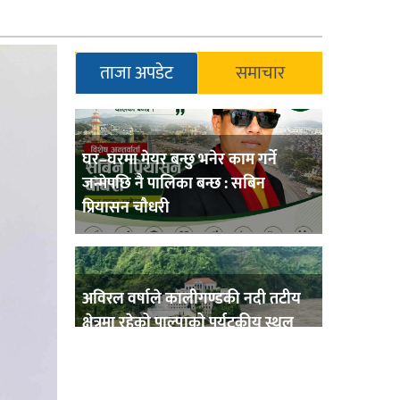
ताजा अपडेट
समाचार
घर–घरमा मेयर बन्छु भनेर काम गर्ने
जन्मेपछि नै पालिका बन्छ : सबिन
प्रियासन चौधरी
अविरल वर्षाले कालीगण्डकी नदी तटीय
क्षेत्रमा रहेको पाल्पाको पर्यटकीय स्थल
रानीमहल डुबानमा,