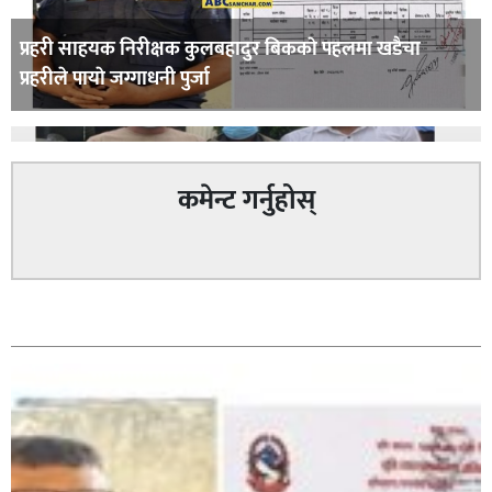
प्रहरी साहयक निरीक्षक कुलबहादुर बिककाे पहलमा खडैचा
प्रहरीले पायाे जग्गाधनी पुर्जा
कमेन्ट गर्नुहोस्
पत्रकारको प्रेसकार्ड बोकेर हिड्ने लागुऔषध कारोबारमा संलग्न
सम्बन्धित
रहेको आरोपमा ३ जना पक्राउ,