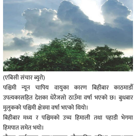
बिशेष
भिडियो
पत्रपत्रिका
खेलकुद
बिश्व
अचम्म
(एबिसी संचार ब्युरो)
दुनिया
पश्चिमी न्यून चापिय वायुका कारण बिहीबार काठमाडौँ
बिचार
उपत्यकासहित देशका धेरैजसो ठाउँमा वर्षा भएको छ। बुधबार
कुराकानी
मुलुकको पश्चिमी क्षेत्रमा वर्षा भएको थियो।
बिहीबार मध्य र पश्चिमको उच्च हिमाली तथा पहाडी भेगमा
जीवनशैली
हिमपात समेत भयो।
साहित्य