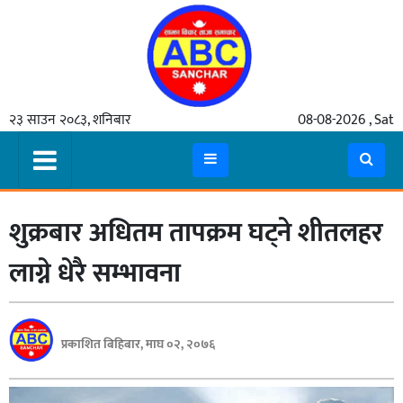
गृहपृष्ठ
२३ साउन २०८३, शनिबार
08-08-2026 , Sat
समाचार
मुख्य
समाचार
शुक्रबार अधितम तापक्रम घट्ने शीतलहर
कुटनीती
अर्थ
लाग्ने धेरै सम्भावना
रसरङ्ग
यौन/
प्रकाशित बिहिबार, माघ ०२, २०७६
स्वास्थ्य
भिडियो