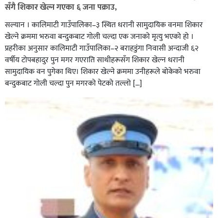
सँगै शिकार खेल्न गएका ६ जना पक्राउ,
सल्यान । कालिमाटी गाउँपालिका–३ स्थित धरानी सामुदायिक वनमा शिकार
खेल्ने क्रममा भरुवा बन्दुकबाट गोली चल्दा एक जनाको मृत्यु भएको हो ।
प्रहरीका अनुसार कालिमाटी गाउँपालिका–२ बराहडुंगा निवासी अन्दाजी ६२
वर्षीय टोपबहादुर पुन मगर गएराति साथीहरूसँग शिकार खेल्न धरानी
घर–घरमा मेयर बन्छु भनेर काम गर्ने जन्मेपछि नै पालिका बन्छ :
सामुदायिक वन पुगेका थिए। शिकार खेल्ने क्रममा उनीहरूले बोकेको भरुवा
सबिन प्रियासन चौधरी
बन्दुकबाट गोली चल्दा पुन मगरको पेटको तल्लो […]
अविरल वर्षाले कालीगण्डकी नदी तटीय क्षेत्रमा रहेको पाल्पाको
पर्यटकीय स्थल रानीमहल डुबानमा,