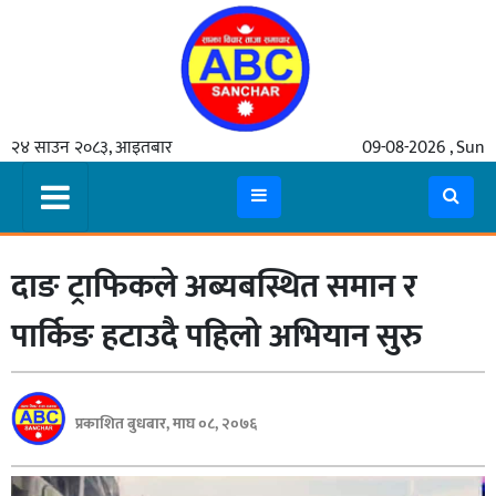
गृहपृष्ठ
२४ साउन २०८३, आइतबार
09-08-2026 , Sun
समाचार
मुख्य
समाचार
दाङ ट्राफिकले अब्यबस्थित समान र
कुटनीती
अर्थ
पार्किङ हटाउदै पहिलो अभियान सुरु
रसरङ्ग
यौन/
प्रकाशित बुधबार, माघ ०८, २०७६
स्वास्थ्य
भिडियो