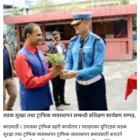
कपिलवस्तु नगरपालिकाका पूर्वमेयर किरण सिंह गोरुसिङ्गे
जंगलमा मृत अवस्थामा फेला,
ग्यासमा कालोबजारी गरेको जनगुनासो गरेपछि जिल्लाका
सडक सुरक्षा तथा ट्राफिक व्यवस्थापन सम्बन्धी प्रशिक्षण कार्यक्रम सम्पन्न,
सबैजसो डिलरमा प्रशासनले अनुगमन
काठमाडौं । उपत्यका ट्राफिक प्रहरी कार्यालय र मातहतका युनिटहरू सडक
सुरक्षा तथा ट्राफिक व्यवस्थापन ट्राफिक व्यवस्थापन प्रभावकारी बनाउने