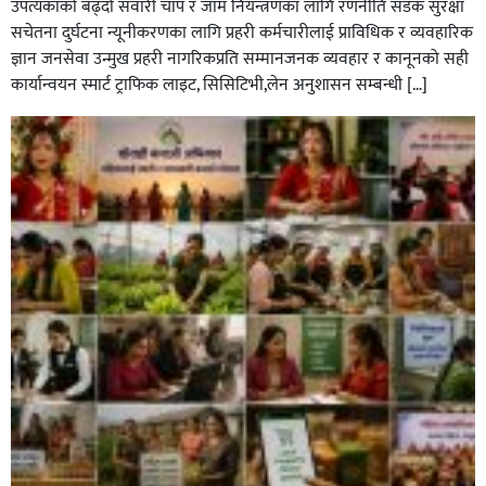
उपत्यकाको बढ्दो सवारी चाप र जाम नियन्त्रणका लागि रणनीति सडक सुरक्षा
सचेतना दुर्घटना न्यूनीकरणका लागि प्रहरी कर्मचारीलाई प्राविधिक र व्यवहारिक
ज्ञान जनसेवा उन्मुख प्रहरी नागरिकप्रति सम्मानजनक व्यवहार र कानूनको सही
कार्यान्वयन स्मार्ट ट्राफिक लाइट, सिसिटिभी,लेन अनुशासन सम्बन्धी […]
कपिलवस्तु र अर्घाखाँचीको सिमानाका शिव भाइरल पहाड
लुम्बिनीको नयाँ पर्यटकीय हब बन्दै,