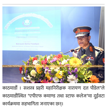
बिशेष
भिडियो
पत्रपत्रिका
खेलकुद
बिश्व
अचम्म
दुनिया
बिचार
कुराकानी
काठमाडौं । सशस्त्र प्रहरी महानिरीक्षक नारायण दत्त पौडेल*ले
जीवनशैली
काठमाडौंस्थित *एपीएफ कमाण्ड तथा स्टाफ कलेज*मा दुईवटा
साहित्य
कार्यक्रममा सहभागिता जनाएका छन्।