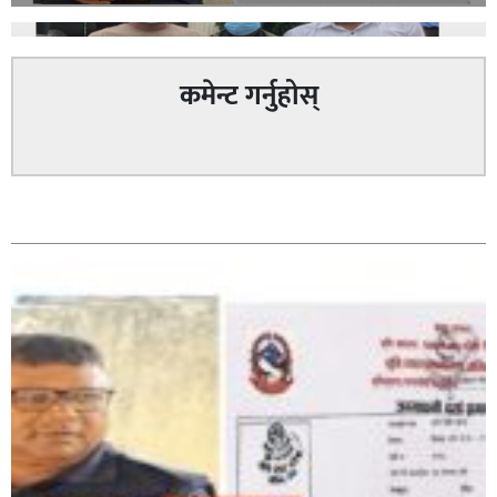
कमेन्ट गर्नुहोस्
पत्रकारको प्रेसकार्ड बोकेर हिड्ने लागुऔषध कारोबारमा संलग्न
सम्बन्धित
रहेको आरोपमा ३ जना पक्राउ,
भिक्षा मागेर कारमा घुम्ने बाबाहरूलाई दाङ प्रहरीले पक्राउ,भारत
फर्कने सर्तमा रिहा,