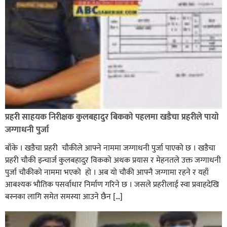
रौतहटमा १२ हजार लिटर पेट्रोल बोकेको ट्यांकर दुर्घटनापछि
आगलागी सडक अबरुद्ध,
प्रहरी साहयक निरीक्षक कुलबहादुर बिककाे पहलमा खडैचा प्रहरीले पायाे
जग्गाधनी पुर्जा
बाँके । खडैचा प्रहरी चाैकीले आफ्ने नाममा जग्गाधनी पुर्जा पाएकाे छ । खडैचा
प्रहरी चाैकी इन्चार्ज कुलबहादुर विककाे अथक प्रयास र मेहनतले उक्त जग्गाधनी
पुर्जा चाैकीकाे नाममा भएको हाे । अब याे चाैकी आफ्नै जग्गामा रहने र यहाँ
आबश्यक भाैतिक पसर्वाधार निर्माण गरिने छ । जसले प्रहरीलाई स्वा प्रवाहदेखि
बस्नका लागि समेत समस्या आउने छैन […]
घोराहीको समृद्धिका लागि वडा–वडामा विशेष अभियान सञ्चालन