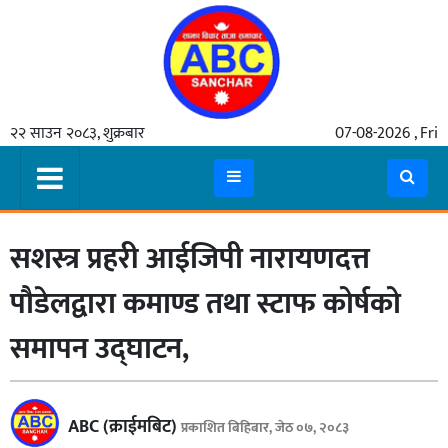
गृहपृष्ठ
२२ साउन २०८३, शुक्रबार
07-08-2026 , Fri
समाचार
मुख्य
समाचार
सशस्त्र प्रहरी आईजिपी नारायणदत्त
कुटनीती
अर्थ
पौडेलद्वारा कमाण्ड तथा स्टाफ कोर्षको
रसरङ्ग
समापन उद्घाटन,
यौन/
स्वास्थ्य
ABC (क्राईमबिट)
प्रकाशित बिहिबार, जेठ ०७, २०८३
भिडियो