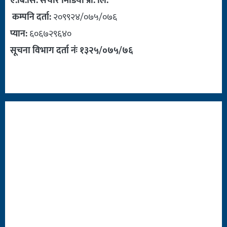
ए.बि.सि. संचार मिडिया प्रा. लि.
कम्पनि दर्ता:
२०९९२४/०७५/०७६
प्यान:
६०६७२९६४०
सूचना विभाग दर्ता नंः १३२५/०७५/७६