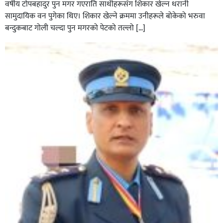
वर्षीय टोपबहादुर पुन मगर गएराति साथीहरूसँग शिकार खेल्न धरानी
घर–घरमा मेयर बन्छु भनेर काम गर्ने जन्मेपछि नै पालिका बन्छ :
सामुदायिक वन पुगेका थिए। शिकार खेल्ने क्रममा उनीहरूले बोकेको भरुवा
सबिन प्रियासन चौधरी
बन्दुकबाट गोली चल्दा पुन मगरको पेटको तल्लो […]
अविरल वर्षाले कालीगण्डकी नदी तटीय क्षेत्रमा रहेको पाल्पाको
पर्यटकीय स्थल रानीमहल डुबानमा,