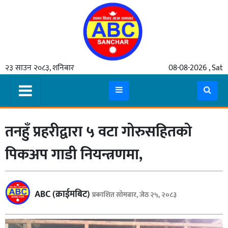
गृहपृष्ठ
२३ साउन २०८३, शनिबार
08-08-2026 , Sat
समाचार
मुख्य
समाचार
तनहुँ प्रहरीद्वारा ५ वटा गोरुसहितको
कुटनीती
अर्थ
पिकअप गाडी नियन्त्रणमा,
रसरङ्ग
यौन/
ABC (क्राईमबिट)
प्रकाशित सोमबार, जेठ २५, २०८३
स्वास्थ्य
भिडियो