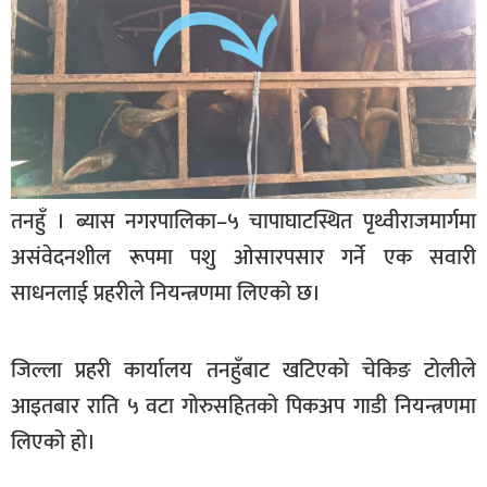
बिशेष
भिडियो
पत्रपत्रिका
खेलकुद
बिश्व
तनहुँ । ब्यास नगरपालिका–५ चापाघाटस्थित पृथ्वीराजमार्गमा
असंवेदनशील रूपमा पशु ओसारपसार गर्ने एक सवारी
अचम्म
दुनिया
साधनलाई प्रहरीले नियन्त्रणमा लिएको छ।
बिचार
जिल्ला प्रहरी कार्यालय तनहुँबाट खटिएको चेकिङ टोलीले
कुराकानी
आइतबार राति ५ वटा गोरुसहितको पिकअप गाडी नियन्त्रणमा
जीवनशैली
लिएको हो।
साहित्य