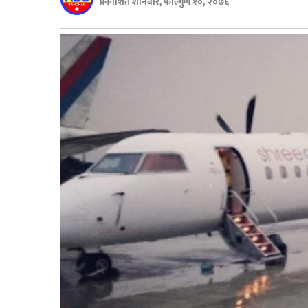
प्रकाशित शनिबार, फाल्गुण १०, २०७६
बिशेष
भिडियो
पत्रपत्रिका
खेलकुद
बिश्व
अचम्म
दुनिया
बिचार
कुराकानी
जीवनशैली
साहित्य