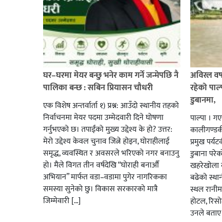
घर–घरमा मेयर बन्छु भनेर काम गर्ने जन्मेपछि नै
अविरल वर्ष
पालिका बन्छ : सबिन प्रियासन चौधरी
रहेको पाल
डुबानमा,
एक विशेष अन्तर्वार्ता १) प्रश्न: आउँदो स्थानीय तहको
निर्वाचनमा मेयर पदमा उम्मेदवारी दिने घोषणा
पाल्पा । ग
गर्नुभएको छ। तपाईंको मुख्य उद्देश्य के हो? उत्तर:
कालीगण्डकी 
मेरो उद्देश्य केवल चुनाव जित्ने होइन, घोराहीलाई
प्रमुख पर्
समृद्ध, व्यवस्थित र अवसरले भरिएको नगर बनाउनु
डुबाना परे
हो। मैले विगत तीन वर्षदेखि “घोराही बनाऔँ
खहरेखोला ब
अभियान” मार्फत वडा–वडामा पुगेर नागरिकका
बढेको स्था
समस्या सुनेको छु। विकास सरकारको मात्रै
स्थल रानीम
जिम्मेवारी […]
होटल, रिसो
उनले बताए