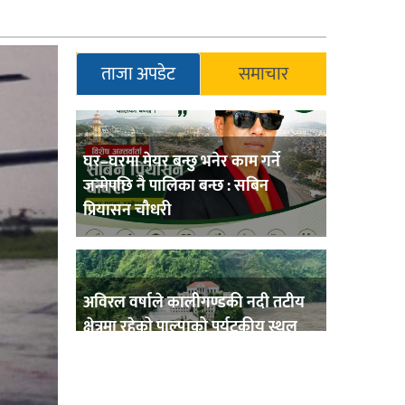
ताजा अपडेट
समाचार
घर–घरमा मेयर बन्छु भनेर काम गर्ने
जन्मेपछि नै पालिका बन्छ : सबिन
प्रियासन चौधरी
अविरल वर्षाले कालीगण्डकी नदी तटीय
क्षेत्रमा रहेको पाल्पाको पर्यटकीय स्थल
रानीमहल डुबानमा,