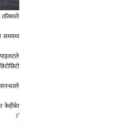
प्रहरी साहयक निरीक्षक कुलबहादुर
 तरिकाले
बिककाे पहलमा खडैचा प्रहरीले पायाे
जग्गाधनी पुर्जा
िम समयमा
 पाइलटले
पत्रकारको प्रेसकार्ड बोकेर हिड्ने
छिटोछिटो
लागुऔषध कारोबारमा संलग्न रहेको
आरोपमा ३ जना पक्राउ,
मानन्धरले
र केहीबेर
भिक्षा मागेर कारमा घुम्ने बाबाहरूलाई दाङ
।’
प्रहरीले पक्राउ,भारत फर्कने सर्तमा रिहा,