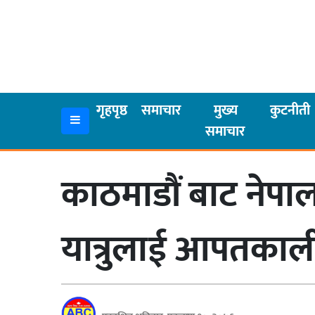
गृहपृष्ठ
समाचार
गृहपृष्ठ
समाचार
मुख्य
कुटनीती
समाचार
मुख्य
समाचार
काठमाडौं बाट नेपा
कुटनीती
अर्थ
यात्रुलाई आपतका
रसरङ्ग
यौन/
स्वास्थ्य
भिडियो