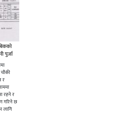
बिककाे
 पुर्जा
ममा
ी चाैकी
स र
 नाममा
ा रहने र
ाण गरिने छ
का लागि