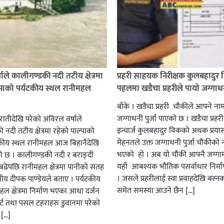
ाले कालीगण्डकी नदी तटीय क्षेत्रमा
प्रहरी साहयक निरीक्षक कुलबहादुर 
्पाको पर्यटकीय स्थल रानीमहल
पहलमा खडैचा प्रहरीले पायाे जग्गाधनी
बाँके । खडैचा प्रहरी चाैकीले आफ्ने ना
जग्गाधनी पुर्जा पाएकाे छ । खडैचा प्रहर
एरातीदेखि परेको अविरल वर्षाले
इन्चार्ज कुलबहादुर विककाे अथक प्रया
नदी तटीय क्षेत्रमा रहेको पाल्पाको
मेहनतले उक्त जग्गाधनी पुर्जा चाैकीकाे
यटकीय स्थल रानीमहल आज बिहानैदेखि
भएको हाे । अब याे चाैकी आफ्नै जग्गाम
को छ । कालीगण्डकी नदी र बराङ्दी
यहाँ आबश्यक भाैतिक पसर्वाधार निर्म
ढेपछि रानीमहल क्षेत्रमा पानीको सतह
। जसले प्रहरीलाई स्वा प्रवाहदेखि बस्न
नीय दीपक पाण्डेयले बताए । पर्यटकीय
समेत समस्या आउने छैन […]
हल क्षेत्रमा निर्माण भएका आधा दर्जन
र्ट तथा पसल टहराहरु डुवानमा परेको
 […]