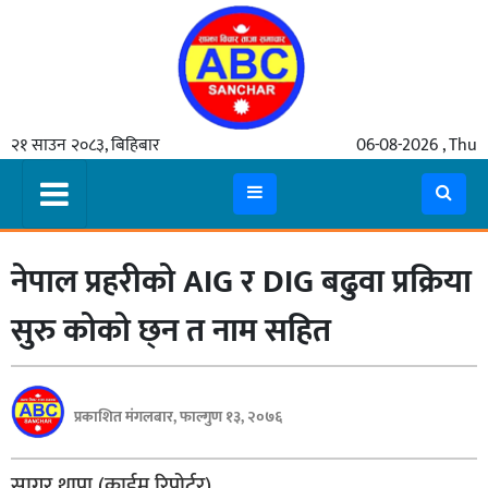
गृहपृष्ठ
२१ साउन २०८३, बिहिबार
06-08-2026 , Thu
समाचार
मुख्य
समाचार
नेपाल प्रहरीको AIG र DIG बढुवा प्रक्रिया
कुटनीती
अर्थ
सुरु कोको छ्न त नाम सहित
रसरङ्ग
यौन/
प्रकाशित मंगलबार, फाल्गुण १३, २०७६
स्वास्थ्य
भिडियो
सागर थापा (क्राईम रिपोर्टर)