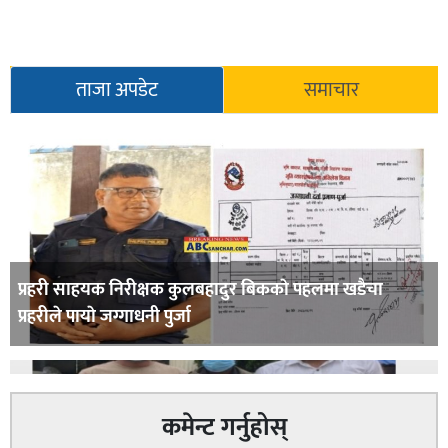
ताजा अपडेट
समाचार
प्रहरी साहयक निरीक्षक कुलबहादुर बिककाे पहलमा खडैचा
प्रहरीले पायाे जग्गाधनी पुर्जा
कमेन्ट गर्नुहोस्