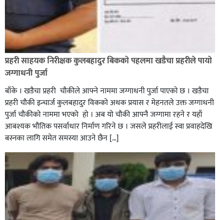
रौतहटमा १२ हजार लिटर पेट्रोल बोकेको ट्यांकर दुर्घटनापछि
आगलागी सडक अबरुद्ध,
प्रहरी साहयक निरीक्षक कुलबहादुर बिककाे पहलमा खडैचा प्रहरीले पायाे
जग्गाधनी पुर्जा
बाँके । खडैचा प्रहरी चाैकीले आफ्ने नाममा जग्गाधनी पुर्जा पाएकाे छ । खडैचा
प्रहरी चाैकी इन्चार्ज कुलबहादुर विककाे अथक प्रयास र मेहनतले उक्त जग्गाधनी
पुर्जा चाैकीकाे नाममा भएको हाे । अब याे चाैकी आफ्नै जग्गामा रहने र यहाँ
आबश्यक भाैतिक पसर्वाधार निर्माण गरिने छ । जसले प्रहरीलाई स्वा प्रवाहदेखि
बस्नका लागि समेत समस्या आउने छैन […]
घोराहीको समृद्धिका लागि वडा–वडामा विशेष अभियान सञ्चालन
हुने,