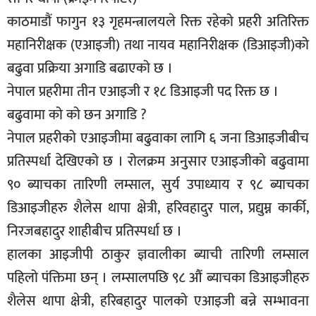
काठमाडौं फागुन १३ गृहमन्त्रालयले रिक्त रहेको प्रहरी अतिरिक्त
बिशेष
महानिरीक्षक (एआइजी) तथा नायव महानिरीक्षक (डिआइजी)को
भिडियो
बढुवा प्रक्रिया अगाडि बढाएको छ ।
पत्रपत्रिका
नेपाल प्रहरीमा तीन एआइजी र १८ डिआइजी पद रिक्त छ ।
खेलकुद
बढुवामा को को छन अगाडि ?
नेपाल प्रहरीको एआइजीमा बढुवाका लागि ६ जना डिआइजीबीच
बिश्व
प्रतिस्पर्धा देखिएको छ । रोलक्रम अनुसार एआइजीको बढुवामा
अचम्म
९० ब्याचका तारिणी लम्साल, सुर्य उपाध्याय र ९८ ब्याचका
दुनिया
डिआइजीहरु शैलेस थापा क्षेत्री, हरिवहादुर पाल, प्रद्युम्न कार्की,
बिचार
निरजबहादुर शाहीबीच प्रतिस्पर्धा छ ।
कुराकानी
हालका आइजीपी ठाकुर ज्ञवालीका ब्याची तारिणी लम्साल
जीवनशैली
पहिलो पंक्तिमा छन् । लम्सालपछि ९८ औं ब्याचका डिआइजीहरु
शैलेस थापा क्षेत्री, हरिबहादुर पालको एआइजी बन्ने सम्भावना
साहित्य