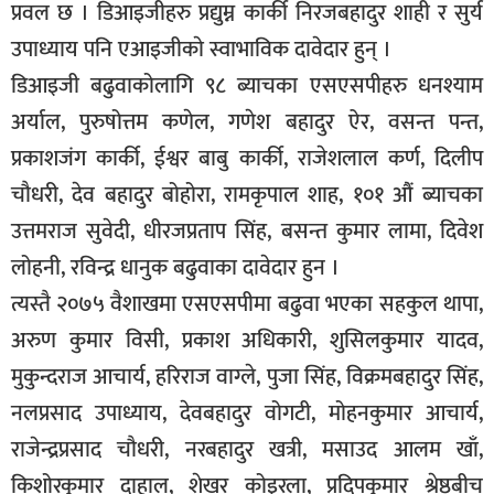
प्रवल छ । डिआइजीहरु प्रद्युम्न कार्की निरजबहादुर शाही र सुर्य
सूचना-
उपाध्याय पनि एआइजीकाे स्वाभाविक दावेदार हुन् ।
प्रवधि
डिआइजी बढुवाकोलागि ९८ ब्याचका एसएसपीहरु धनश्याम
अर्याल, पुरुषोत्तम कणेल, गणेश बहादुर ऐर, वसन्त पन्त,
प्रकाशजंग कार्की, ईश्वर बाबु कार्की, राजेशलाल कर्ण, दिलीप
चौधरी, देव बहादुर बोहोरा, रामकृपाल शाह, १०१ औं ब्याचका
उत्तमराज सुवेदी, धीरजप्रताप सिंह, बसन्त कुमार लामा, दिवेश
लोहनी, रविन्द्र धानुक बढुवाका दावेदार हुन ।
त्यस्तै २०७५ वैशाखमा एसएसपीमा बढुवा भएका सहकुल थापा,
अरुण कुमार विसी, प्रकाश अधिकारी, शुसिलकुमार यादव,
मुकुन्दराज आचार्य, हरिराज वाग्ले, पुजा सिंह, विक्रमबहादुर सिंह,
नलप्रसाद उपाध्याय, देवबहादुर वोगटी, मोहनकुमार आचार्य,
राजेन्द्रप्रसाद चौधरी, नरबहादुर खत्री, मसाउद आलम खाँ,
किशोरकुमार दाहाल, शेखर कोइरला, प्रदिपकुमार श्रेष्ठबीच