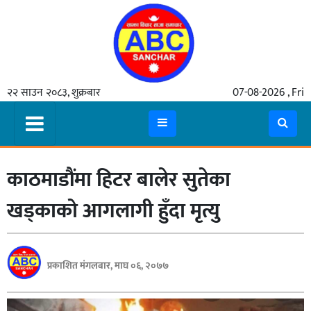
गृहपृष्ठ
२२ साउन २०८३, शुक्रबार
07-08-2026 , Fri
समाचार
मुख्य
समाचार
काठमाडौंमा हिटर बालेर सुतेका
कुटनीती
अर्थ
खड्काको आगलागी हुँदा मृत्यु
रसरङ्ग
यौन/
प्रकाशित मंगलबार, माघ ०६, २०७७
स्वास्थ्य
भिडियो