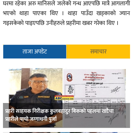
घरमा रहेका अरु मानिसले जलेको गन्ध आएपछि मात्रै आगलागी
सूचना-
भएको थाहा पाएका थिए । थाहा पाउँदा खड्काको ज्यान
प्रवधि
गइसकेको पाइएपछि उनीहरुले प्रहरीमा खबर गरेका थिए ।
ताजा अपडेट
समाचार
प्रहरी साहयक निरीक्षक कुलबहादुर बिककाे पहलमा खडैचा
प्रहरीले पायाे जग्गाधनी पुर्जा