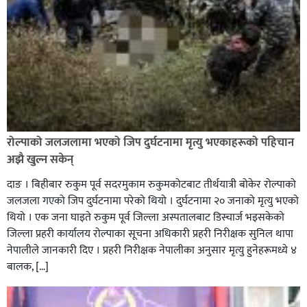
रौतहटमा १२ हजार लिटर पेट्रोल बोकेको ट्यांकर दुर्घटनापछि
आगलागी सडक अबरुद्ध,
रोल्पाको जलजलामा भएको जिप दुर्घटनामा मृत्यु भएकाहरूको पहिचान
अझै खुल्न सकेन्
दाङ । बिहीबार रुकुम पूर्व सदरमुकाम रुकुमकोटबाट तीर्थयात्री बोकेर रोल्पाको
जलजला गएको जिप दुर्घटनामा परेको थियो । दुर्घटनामा २० जनाको मृत्यु भएको
थियो । एक जना घाइते रुकुम पूर्व जिल्ला अस्पतालबाट डिस्चार्ज भइसकेको
जिल्ला प्रहरी कार्यालय रोल्पाका सूचना अधिकारी प्रहरी निरीक्षक सुनिल थापा
नेपालीले जानकारी दिए । प्रहरी निरीक्षक नेपालीका अनुसार मृत्यु हुनेहरूमध्ये ४
बालक, […]
घोराहीको समृद्धिका लागि वडा–वडामा विशेष अभियान सञ्चालन
हुने,