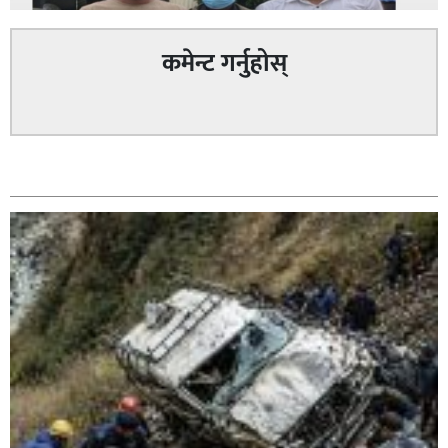
कमेन्ट गर्नुहोस्
पत्रकारको प्रेसकार्ड बोकेर हिड्ने लागुऔषध कारोबारमा संलग्न
सम्बन्धित
रहेको आरोपमा ३ जना पक्राउ,
भिक्षा मागेर कारमा घुम्ने बाबाहरूलाई दाङ प्रहरीले पक्राउ,भारत
फर्कने सर्तमा रिहा,