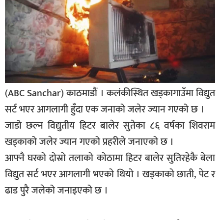
बिशेष
भिडियो
पत्रपत्रिका
खेलकुद
(ABC Sanchar) काठमाडौं । कलंकीस्थित खड्कागाउँमा विद्युत
बिश्व
सर्ट भएर आगलागी हुँदा एक जनाको जलेर ज्यान गएको छ ।
अचम्म
जाडो छल्न विद्युतीय हिटर बालेर सुतेका ८६ वर्षका शिवराम
दुनिया
खड्काको जलेर ज्यान गएको प्रहरीले जनाएको छ ।
बिचार
आफ्नै घरको दोस्रो तलाको कोठामा हिटर बालेर सुतिरहेकै बेला
कुराकानी
विद्युत सर्ट भएर आगलागी भएको थियो । खड्काको छाती, पेट र
ढाड पुरै जलेको जनाइएको छ ।
जीवनशैली
साहित्य