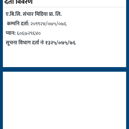
दर्ता विवरण
ए.बि.सि. संचार मिडिया प्रा. लि.
कम्पनि दर्ता:
२०९९२४/०७५/०७६
प्यान:
६०६७२९६४०
सूचना विभाग दर्ता नंः १३२५/०७५/७६