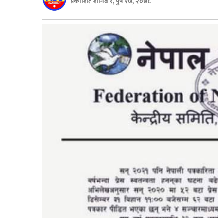
प्रकाशित शनिबार, पुष १७, २०७८
बिशेष
भिडियो
पत्रपत्रिका
खेलकुद
बिश्व
अचम्म
दुनिया
बिचार
कुराकानी
जीवनशैली
साहित्य