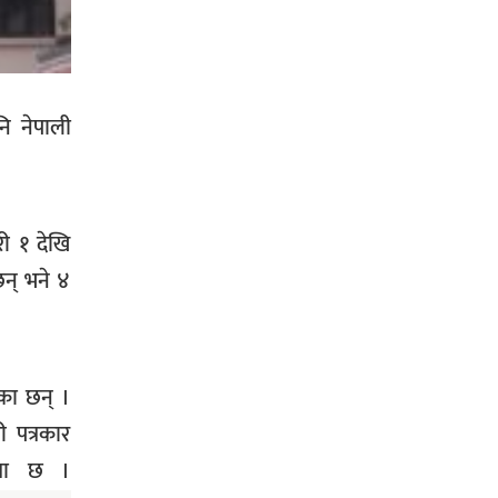
नि नेपाली
ी १ देखि
न् भने ४
का छन् ।
 पत्रकार
खमा छ ।