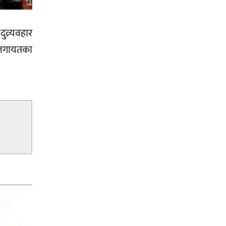
व्र्यवहार
ालगायतका