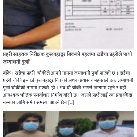
रौतहटमा १२ हजार लिटर पेट्रोल बोकेको ट्यांकर दुर्घटनापछि
आगलागी सडक अबरुद्ध,
प्रहरी साहयक निरीक्षक कुलबहादुर बिककाे पहलमा खडैचा प्रहरीले पायाे
जग्गाधनी पुर्जा
बाँके । खडैचा प्रहरी चाैकीले आफ्ने नाममा जग्गाधनी पुर्जा पाएकाे छ । खडैचा
प्रहरी चाैकी इन्चार्ज कुलबहादुर विककाे अथक प्रयास र मेहनतले उक्त जग्गाधनी
पुर्जा चाैकीकाे नाममा भएको हाे । अब याे चाैकी आफ्नै जग्गामा रहने र यहाँ
आबश्यक भाैतिक पसर्वाधार निर्माण गरिने छ । जसले प्रहरीलाई स्वा प्रवाहदेखि
बस्नका लागि समेत समस्या आउने छैन […]
घोराहीको समृद्धिका लागि वडा–वडामा विशेष अभियान सञ्चालन
हुने,