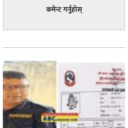
कमेन्ट गर्नुहोस्
पत्रकारको प्रेसकार्ड बोकेर हिड्ने लागुऔषध कारोबारमा संलग्न
सम्बन्धित
रहेको आरोपमा ३ जना पक्राउ,
भिक्षा मागेर कारमा घुम्ने बाबाहरूलाई दाङ प्रहरीले पक्राउ,भारत
फर्कने सर्तमा रिहा,