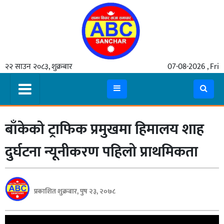
गृहपृष्ठ
२२ साउन २०८३, शुक्रबार
07-08-2026 , Fri
समाचार
मुख्य
समाचार
बाँकेको ट्राफिक प्रमुखमा हिमालय शाह
कुटनीती
अर्थ
दुर्घटना न्यूनीकरण पहिलो प्राथमिकता
रसरङ्ग
यौन/
प्रकाशित शुक्रबार, पुष २३, २०७८
स्वास्थ्य
भिडियो