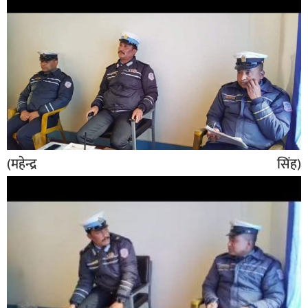
बिशेष
भिडियो
पत्रपत्रिका
खेलकुद
बिश्व
(महेन्द्र सिंह)
अचम्म
दुनिया
बिचार
कुराकानी
जीवनशैली
साहित्य