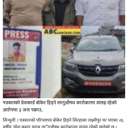
पत्रकारको प्रेसकार्ड बोकेर हिड्ने लागुऔषध कारोबारमा संलग्न रहेको
आरोपमा ३ जना पक्राउ,
सिन्धुली । पत्रकारको परिचयपत्र बोकेर हिड्ने सिरहाका लक्ष्मीपुर घर भएका २६
वर्षीय उमेश कुमार यादव ला”गुऔषध कारोबारमा संलग्न रहेको खुलेको छ ।