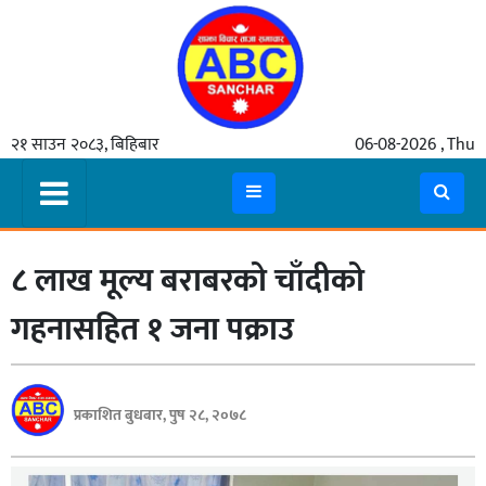
गृहपृष्ठ
२१ साउन २०८३, बिहिबार
06-08-2026 , Thu
समाचार
मुख्य
समाचार
८ लाख मूल्य बराबरको चाँदीको
कुटनीती
अर्थ
गहनासहित १ जना पक्राउ
रसरङ्ग
यौन/
प्रकाशित बुधबार, पुष २८, २०७८
स्वास्थ्य
भिडियो