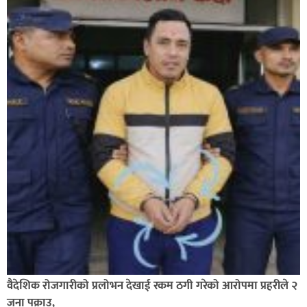
ग्यास अभाव हटाउन सरकारलाई घोराही बनाऔँ अभियानको
सुझाव : ग्यास खरिद कार्ड प्रणालीको आवश्यकता सबिन प्रियासन
वैदेशिक रोजगारीको प्रलोभन देखाई रकम ठगी गरेको आरोपमा प्रहरीले २
जना पक्राउ,