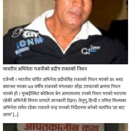
टाउको दुख्नुको मुख्य कारण के के हुन्
कपिलवस्तुको शिवराज ९, हुलाकी राजमार्गमा मोटरसाइकलमा ७
भारतीय अभिनेता गजनीको प्रदीप रावतको निधन
जना सवार गम्भीर जोखिम,
एजेन्सी । भारतीय चर्चित अभिनेता प्रदीपसिंह रावतको निधन भएको छ। ब्लड
क्यान्सर भएका ७४ वर्षीय रावतको मंगलबार साँझ उपचारको क्रममा निधन
भएको हाे । मुम्बईस्थित कोकिला बेन अस्पतालमा उनकाे निधन भएकाे भारतमा
रहेकी अभिनेत्री विपना थापाले जानकारी दिइन्। तेलुगु, हिन्दी र तमिल फिल्मका
अभिनेता समेत रहेका रावतले चन्द्र पन्तको निर्देशनमा बनेको चलचित्र ‘आ बाट
आमा’ […]