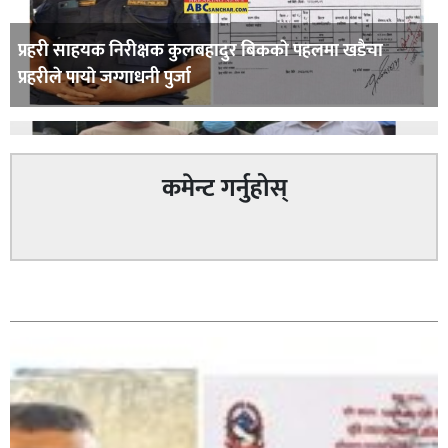
प्रहरी साहयक निरीक्षक कुलबहादुर बिककाे पहलमा खडैचा
प्रहरीले पायाे जग्गाधनी पुर्जा
कमेन्ट गर्नुहोस्
पत्रकारको प्रेसकार्ड बोकेर हिड्ने लागुऔषध कारोबारमा संलग्न
सम्बन्धित
रहेको आरोपमा ३ जना पक्राउ,