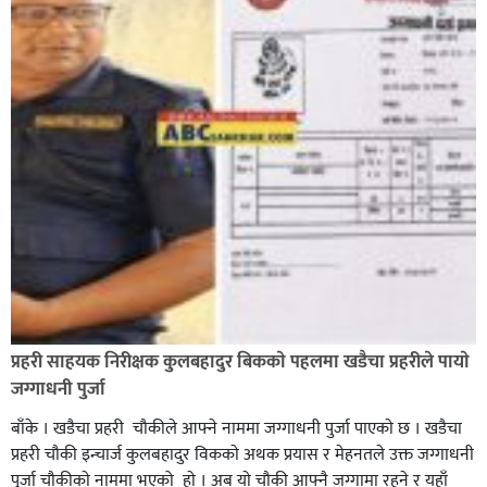
भिक्षा मागेर कारमा घुम्ने बाबाहरूलाई दाङ प्रहरीले पक्राउ,भारत
फर्कने सर्तमा रिहा,
रौतहटमा १२ हजार लिटर पेट्रोल बोकेको ट्यांकर दुर्घटनापछि
आगलागी सडक अबरुद्ध,
प्रहरी साहयक निरीक्षक कुलबहादुर बिककाे पहलमा खडैचा प्रहरीले पायाे
जग्गाधनी पुर्जा
बाँके । खडैचा प्रहरी चाैकीले आफ्ने नाममा जग्गाधनी पुर्जा पाएकाे छ । खडैचा
प्रहरी चाैकी इन्चार्ज कुलबहादुर विककाे अथक प्रयास र मेहनतले उक्त जग्गाधनी
पुर्जा चाैकीकाे नाममा भएको हाे । अब याे चाैकी आफ्नै जग्गामा रहने र यहाँ