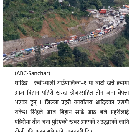
बिशेष
भिडियो
पत्रपत्रिका
खेलकुद
बिश्व
अचम्म
(ABC-Sanchar)
दुनिया
धादिङ । रुबीभ्याली गाउँपालिका–१ मा बाटो खन्ने क्रममा
बिचार
आज बिहान पहिरो खस्दा डोजरसहित तीन जना बेपत्ता
भएका हुन् । जिल्ला प्रहरी कार्यालय धादिङका एसपी
कुराकानी
राकेश सिंहले आज बिहान साढे आठ बजे प्रहरीलाई
जीवनशैली
पहिरोमा तीन जना पुरिएको खबर आएको र उद्धारको लागि
साहित्य
टोली परिचालन गरिएको जानकारी दिए ।