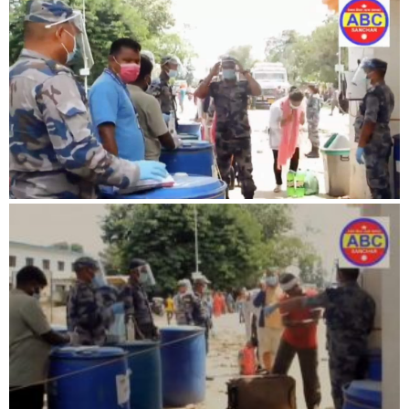
बिशेष
भिडियो
पत्रपत्रिका
खेलकुद
बिश्व
अचम्म
दुनिया
बिचार
कुराकानी
जीवनशैली
साहित्य