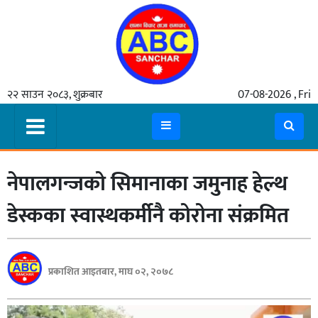
गृहपृष्ठ
२२ साउन २०८३, शुक्रबार
07-08-2026 , Fri
समाचार
मुख्य
समाचार
नेपालगन्जको सिमानाका जमुनाह हेल्थ
कुटनीती
अर्थ
डेस्कका स्वास्थकर्मीनै कोरोना संक्रमित
रसरङ्ग
यौन/
प्रकाशित आइतबार, माघ ०२, २०७८
स्वास्थ्य
भिडियो