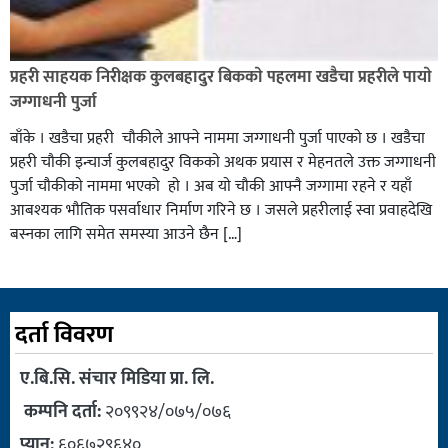
प्रहरी साहयक निरीक्षक कुलबहादुर बिककाे पहलमा खडैचा प्रहरीले पायाे
जग्गाधनी पुर्जा
बाँके । खडैचा प्रहरी चाैकीले आफ्ने नाममा जग्गाधनी पुर्जा पाएकाे छ । खडैचा
प्रहरी चाैकी इन्चार्ज कुलबहादुर विककाे अथक प्रयास र मेहनतले उक्त जग्गाधनी
पुर्जा चाैकीकाे नाममा भएको हाे । अब याे चाैकी आफ्नै जग्गामा रहने र यहाँ
आबश्यक भाैतिक पसर्वाधार निर्माण गरिने छ । जसले प्रहरीलाई स्वा प्रवाहदेखि
बस्नका लागि समेत समस्या आउने छैन […]
दर्ता विवरण
ए.बि.सि. संचार मिडिया प्रा. लि.
कम्पनि दर्ता:
२०९९२४/०७५/०७६
प्यान:
६०६७२९६४०