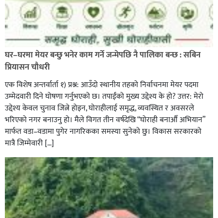
पत्रकारको प्रेसकार्ड बोकेर हिड्ने लागुऔषध कारोबारमा संलग्न
रहेको आरोपमा ३ जना पक्राउ,
घर–घरमा मेयर बन्छु भनेर काम गर्ने जन्मेपछि नै पालिका बन्छ : सबिन
प्रियासन चौधरी
एक विशेष अन्तर्वार्ता १) प्रश्न: आउँदो स्थानीय तहको निर्वाचनमा मेयर पदमा
उम्मेदवारी दिने घोषणा गर्नुभएको छ। तपाईंको मुख्य उद्देश्य के हो? उत्तर: मेरो
उद्देश्य केवल चुनाव जित्ने होइन, घोराहीलाई समृद्ध, व्यवस्थित र अवसरले
भरिएको नगर बनाउनु हो। मैले विगत तीन वर्षदेखि “घोराही बनाऔँ अभियान”
मार्फत वडा–वडामा पुगेर नागरिकका समस्या सुनेको छु। विकास सरकारको
मात्रै जिम्मेवारी […]
भिक्षा मागेर कारमा घुम्ने बाबाहरूलाई दाङ प्रहरीले पक्राउ,भारत
फर्कने सर्तमा रिहा,