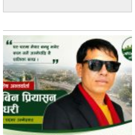
अविरल वर्षाले कालीगण्डकी नदी तटीय क्षेत्रमा रहेको पाल्पाको
सम्बन्धित
पर्यटकीय स्थल रानीमहल डुबानमा,
प्रहरी साहयक निरीक्षक कुलबहादुर बिककाे पहलमा खडैचा
प्रहरीले पायाे जग्गाधनी पुर्जा