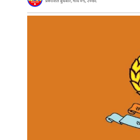
प्रकाशित बुधबार, माघ ०५, २०७८
बिशेष
भिडियो
पत्रपत्रिका
खेलकुद
बिश्व
अचम्म
दुनिया
बिचार
कुराकानी
जीवनशैली
साहित्य