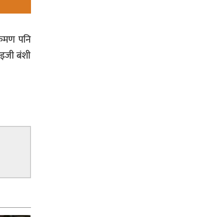
भिक्षा मागेर कारमा घुम्ने बाबाहरूलाई दाङ
्रमण पनि
प्रहरीले पक्राउ,भारत फर्कने सर्तमा रिहा,
आइजी बंशी
रौतहटमा १२ हजार लिटर पेट्रोल बोकेको
ट्यांकर दुर्घटनापछि आगलागी सडक
अबरुद्ध,
घोराहीको समृद्धिका लागि वडा–वडामा
विशेष अभियान सञ्चालन हुने,