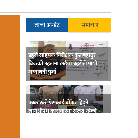
ताजा अपडेट
समाचार
प्रहरी साहयक निरीक्षक कुलबहादुर
बिककाे पहलमा खडैचा प्रहरीले पायाे
जग्गाधनी पुर्जा
पत्रकारको प्रेसकार्ड बोकेर हिड्ने
लागुऔषध कारोबारमा संलग्न रहेको
आरोपमा ३ जना पक्राउ,