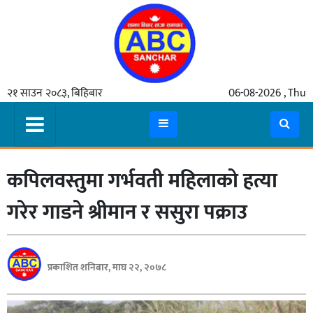
गृहपृष्ठ
२१ साउन २०८३, बिहिबार
06-08-2026 , Thu
समाचार
मुख्य
समाचार
कपिलवस्तुमा गर्भवती महिलाको हत्या
कुटनीती
अर्थ
गरेर गाडने श्रीमान र ससुरा पक्राउ
रसरङ्ग
यौन/
प्रकाशित शनिबार, माघ २२, २०७८
स्वास्थ्य
भिडियो