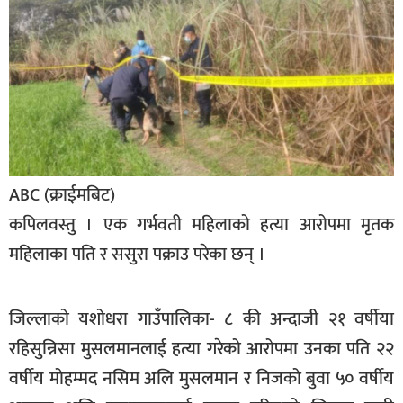
बिशेष
भिडियो
पत्रपत्रिका
खेलकुद
बिश्व
ABC (क्राईमबिट)
अचम्म
कपिलवस्तु । एक गर्भवती महिलाको हत्या आरोपमा मृतक
दुनिया
महिलाका पति र ससुरा पक्राउ परेका छन् ।
बिचार
कुराकानी
जिल्लाको यशोधरा गाउँपालिका- ८ की अन्दाजी २१ वर्षीया
रहिसुन्निसा मुसलमानलाई हत्या गरेको आरोपमा उनका पति २२
जीवनशैली
वर्षीय मोहम्मद नसिम अलि मुसलमान र निजको बुवा ५० वर्षीय
साहित्य