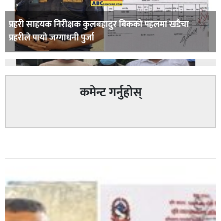
प्रहरी साहयक निरीक्षक कुलबहादुर बिककाे पहलमा खडैचा
प्रहरीले पायाे जग्गाधनी पुर्जा
कमेन्ट गर्नुहोस्
पत्रकारको प्रेसकार्ड बोकेर हिड्ने लागुऔषध कारोबारमा संलग्न
सम्बन्धित
रहेको आरोपमा ३ जना पक्राउ,