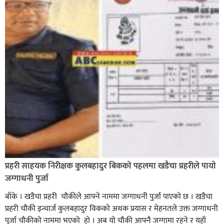
भिक्षा मागेर कारमा घुम्ने बाबाहरूलाई दाङ प्रहरीले पक्राउ,भारत
फर्कने सर्तमा रिहा,
रौतहटमा १२ हजार लिटर पेट्रोल बोकेको ट्यांकर दुर्घटनापछि
आगलागी सडक अबरुद्ध,
प्रहरी साहयक निरीक्षक कुलबहादुर बिककाे पहलमा खडैचा प्रहरीले पायाे
जग्गाधनी पुर्जा
बाँके । खडैचा प्रहरी चाैकीले आफ्ने नाममा जग्गाधनी पुर्जा पाएकाे छ । खडैचा
प्रहरी चाैकी इन्चार्ज कुलबहादुर विककाे अथक प्रयास र मेहनतले उक्त जग्गाधनी
पुर्जा चाैकीकाे नाममा भएको हाे । अब याे चाैकी आफ्नै जग्गामा रहने र यहाँ