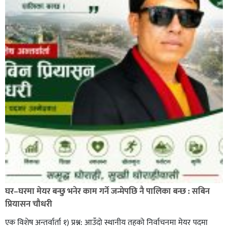
प्रहरी साहयक निरीक्षक कुलबहादुर बिककाे पहलमा खडैचा
प्रहरीले पायाे जग्गाधनी पुर्जा
पत्रकारको प्रेसकार्ड बोकेर हिड्ने लागुऔषध कारोबारमा संलग्न
रहेको आरोपमा ३ जना पक्राउ,
घर–घरमा मेयर बन्छु भनेर काम गर्ने जन्मेपछि नै पालिका बन्छ : सबिन
प्रियासन चौधरी
एक विशेष अन्तर्वार्ता १) प्रश्न: आउँदो स्थानीय तहको निर्वाचनमा मेयर पदमा