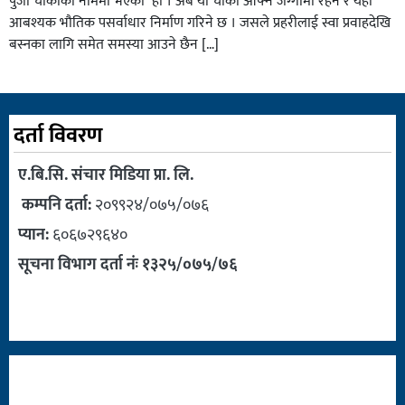
पुर्जा चाैकीकाे नाममा भएको हाे । अब याे चाैकी आफ्नै जग्गामा रहने र यहाँ
आबश्यक भाैतिक पसर्वाधार निर्माण गरिने छ । जसले प्रहरीलाई स्वा प्रवाहदेखि
बस्नका लागि समेत समस्या आउने छैन […]
दर्ता विवरण
ए.बि.सि. संचार मिडिया प्रा. लि.
कम्पनि दर्ता:
२०९९२४/०७५/०७६
प्यान:
६०६७२९६४०
सूचना विभाग दर्ता नंः १३२५/०७५/७६