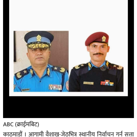
बिशेष
भिडियो
पत्रपत्रिका
खेलकुद
बिश्व
अचम्म
दुनिया
बिचार
कुराकानी
जीवनशैली
ABC (क्राईमबिट)
साहित्य
काठमाडौं । आगामी वैशाख-जेठभित्र स्थानीय निर्वाचन गर्न सत्ता