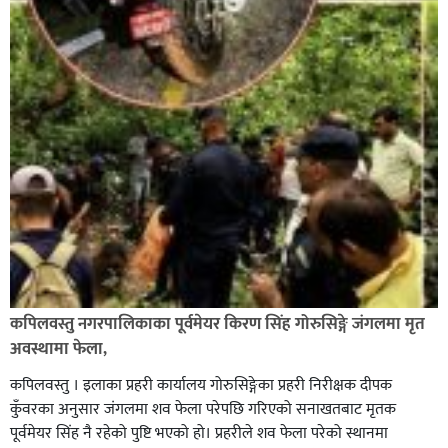
कपिलवस्तु नगरपालिकाका पूर्वमेयर किरण सिंह गोरुसिङ्गे जंगलमा मृत
अवस्थामा फेला,
कपिलवस्तु । इलाका प्रहरी कार्यालय गोरुसिङ्गेका प्रहरी निरीक्षक दीपक
कुँवरका अनुसार जंगलमा शव फेला परेपछि गरिएको सनाखतबाट मृतक
पूर्वमेयर सिंह नै रहेको पुष्टि भएको हो। प्रहरीले शव फेला परेको स्थानमा