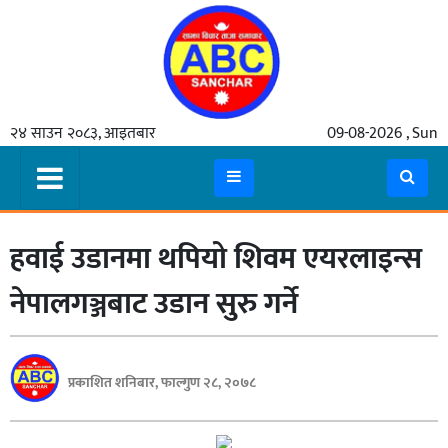
गृहपृष्ठ
२४ साउन २०८३, आइतबार
09-08-2026 , Sun
समाचार
मुख्य
समाचार
हवाई उडानमा थपियो शिवम एयरलाइन्स
कुटनीती
अर्थ
नेपालगञ्जबाट उडान सुरु गर्ने
रसरङ्ग
यौन/
प्रकाशित शनिबार, फाल्गुण २८, २०७८
स्वास्थ्य
भिडियो