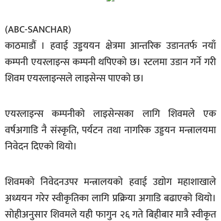
बिशेष
(ABC-SANCHAR)
भिडियो
काठमाडौं । हवाई उड्डययन क्षेत्रमा आन्तरिक उडानतर्फ नयाँ
पत्रपत्रिका
कम्पनी एयरलाइन्स कम्पनी थपिएको छ। स्टलमा उडान गर्ने गरी
शिवम एयरलाइन्सले लाइसेन्स पाएको छ।
खेलकुद
बिश्व
एयरलाइन्स कम्पनीको लाइसेन्सका लागि शिवमले एक
अचम्म
वर्षअगाडि नै संस्कृति, पर्यटन तथा नागरिक उड्डयन मन्त्रालयमा
दुनिया
निवेदन दिएको थियो।
बिचार
कुराकानी
शिवमको निवेदनउपर मन्त्रालयको हवाई उद्योग महाशाखाले
जीवनशैली
अध्ययन गरेर स्वीकृतिका लागि प्रक्रिया अगाडि बढाएको थियो।
साहित्य
सोहीअनुसार शिवमले यही फागुन २६ गते बिहीबार मात्रै स्वीकृत