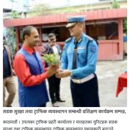
कपिलवस्तु नगरपालिकाका पूर्वमेयर किरण सिंह गोरुसिङ्गे
जंगलमा मृत अवस्थामा फेला,
ग्यासमा कालोबजारी गरेको जनगुनासो गरेपछि जिल्लाका
सडक सुरक्षा तथा ट्राफिक व्यवस्थापन सम्बन्धी प्रशिक्षण कार्यक्रम सम्पन्न,
सबैजसो डिलरमा प्रशासनले अनुगमन
काठमाडौं । उपत्यका ट्राफिक प्रहरी कार्यालय र मातहतका युनिटहरू सडक
सुरक्षा तथा ट्राफिक व्यवस्थापन ट्राफिक व्यवस्थापन प्रभावकारी बनाउने