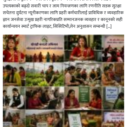
उपत्यकाको बढ्दो सवारी चाप र जाम नियन्त्रणका लागि रणनीति सडक सुरक्षा
सचेतना दुर्घटना न्यूनीकरणका लागि प्रहरी कर्मचारीलाई प्राविधिक र व्यवहारिक
ज्ञान जनसेवा उन्मुख प्रहरी नागरिकप्रति सम्मानजनक व्यवहार र कानूनको सही
कार्यान्वयन स्मार्ट ट्राफिक लाइट, सिसिटिभी,लेन अनुशासन सम्बन्धी […]
कपिलवस्तु र अर्घाखाँचीको सिमानाका शिव भाइरल पहाड
लुम्बिनीको नयाँ पर्यटकीय हब बन्दै,