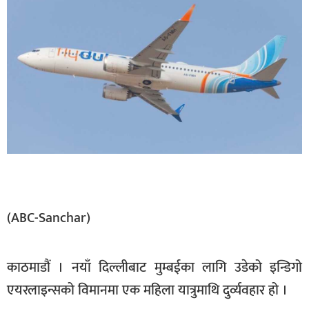
बिशेष
भिडियो
पत्रपत्रिका
खेलकुद
बिश्व
अचम्म
दुनिया
बिचार
(ABC-Sanchar)
कुराकानी
काठमाडौं । नयाँ दिल्लीबाट मुम्बईका लागि उडेको इन्डिगो
जीवनशैली
एयरलाइन्सको विमानमा एक महिला यात्रुमाथि दुर्व्यवहार हो ।
साहित्य