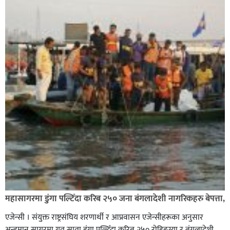
ग्यासमा कालोबजारी गरेको जनगुनासो गरेपछि जिल्लाका
सबैजसो डिलरमा प्रशासनले अनुगमन
कपिलवस्तु र अर्घाखाँचीको सिमानाका शिव भाइरल पहाड
महासागरमा डुंगा पल्टिँदा करिब २५० जना बंगलादेशी नागरिकहरु बेपत्ता,
लुम्बिनीको नयाँ पर्यटकीय हब बन्दै,
एजेन्सी । संयुक्त राष्ट्रसंघिय शरणार्थी र आप्रवासन एजेन्सीहरूका अनुसार
अन्डमान सागरमा गत साता डुंगा पल्टिँदा करिब २५० रोहिङ्ग्या र बंगलादेशी