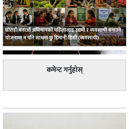
घोराही बनाऔँ अभियानको महिलालाइ उद्यमी र व्यवसायी बनाउने
योजनामा म पनि साथमा छु हिमानी डिसी (व्यवसायी)
कमेन्ट गर्नुहोस्
सम्बन्धित
कपिलवस्तु नगरपालिकाका पूर्वमेयर किरण सिंह गोरुसिङ्गे
जंगलमा मृत अवस्थामा फेला,