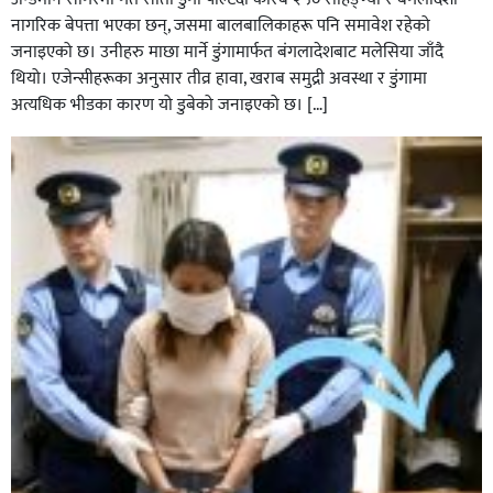
नागरिक बेपत्ता भएका छन्, जसमा बालबालिकाहरू पनि समावेश रहेको
जनाइएको छ। उनीहरु माछा मार्ने डुंगामार्फत बंगलादेशबाट मलेसिया जाँदै
थियो। एजेन्सीहरूका अनुसार तीव्र हावा, खराब समुद्री अवस्था र डुंगामा
अत्यधिक भीडका कारण यो डुबेको जनाइएको छ। […]
नेवार सेवा समिति घोराहीद्वारा एक महिने नेवारी बाजा तथा नृत्य
प्रशिक्षण सुरु,