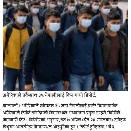
अमेरिकाले एकैसाथ ३५ नेपालीलाई किन गर्‍यो डिपोर्ट,
काठमाडौं । अमेरिकाले एकैपटक ३५ जना नेपालीलाई चार्टर विमानमार्फत
अमेरिकाले डिपोर्ट गरिदिएको विमानस्थल अध्यागमन प्रमुख नरहरी घिमिरेले
जानकारी दिए । घिरिमेरका अनुसार, गत ७ अप्रिल (चैत २४, मंगलबार) उनीहरू
त्रिभुवन अन्तर्राष्ट्रिय विमानस्थल आइपुगेका हुन् । डिपोर्ट हुनेहरूमा अवैध