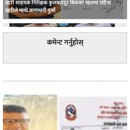
प्रहरी साहयक निरीक्षक कुलबहादुर बिककाे पहलमा खडैचा
प्रहरीले पायाे जग्गाधनी पुर्जा
कमेन्ट गर्नुहोस्
पत्रकारको प्रेसकार्ड बोकेर हिड्ने लागुऔषध कारोबारमा संलग्न
सम्बन्धित
रहेको आरोपमा ३ जना पक्राउ,