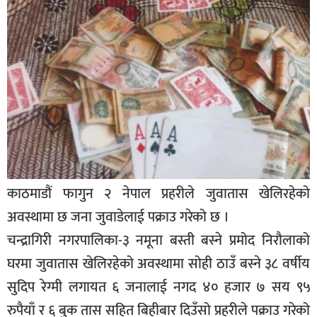
बिशेष
भिडियो
पत्रपत्रिका
खेलकुद
बिश्व
अचम्म
दुनिया
काठमाडौं फागुन २ नेपाल प्रहरीले जुवातास खेलिरहेको
अवस्थामा छ जना जुवाडेलाई पक्राउ गरेको छ ।
बिचार
चन्द्रागिरी नगरपालिका-३ नमूना बस्ती बस्ने प्रमोद निरौलाको
कुराकानी
घरमा जुवातास खेलिरहेको अवस्थामा सोही ठाउँ बस्ने ३८ वर्षीय
जीवनशैली
सुदिप रेग्मी लगायत ६ जनालाई नगद ४० हजार ७ सय ९५
साहित्य
रुपैयाँ र ६ बुक तास सहित बिहीबार दिउँसो प्रहरीले पक्राउ गरेको