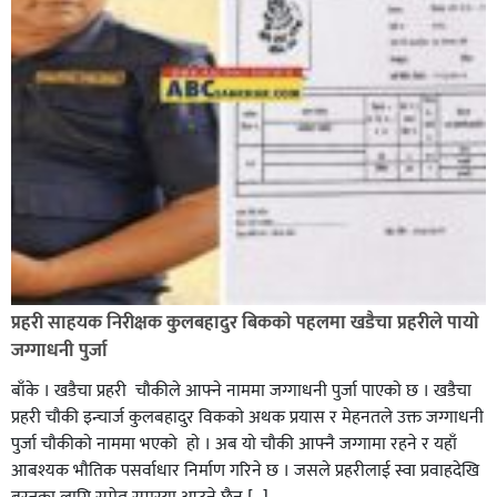
भिक्षा मागेर कारमा घुम्ने बाबाहरूलाई दाङ प्रहरीले पक्राउ,भारत
फर्कने सर्तमा रिहा,
रौतहटमा १२ हजार लिटर पेट्रोल बोकेको ट्यांकर दुर्घटनापछि
आगलागी सडक अबरुद्ध,
प्रहरी साहयक निरीक्षक कुलबहादुर बिककाे पहलमा खडैचा प्रहरीले पायाे
जग्गाधनी पुर्जा
बाँके । खडैचा प्रहरी चाैकीले आफ्ने नाममा जग्गाधनी पुर्जा पाएकाे छ । खडैचा
प्रहरी चाैकी इन्चार्ज कुलबहादुर विककाे अथक प्रयास र मेहनतले उक्त जग्गाधनी
पुर्जा चाैकीकाे नाममा भएको हाे । अब याे चाैकी आफ्नै जग्गामा रहने र यहाँ
आबश्यक भाैतिक पसर्वाधार निर्माण गरिने छ । जसले प्रहरीलाई स्वा प्रवाहदेखि