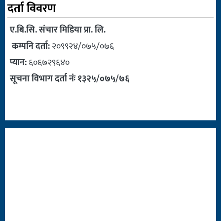
दर्ता विवरण
ए.बि.सि. संचार मिडिया प्रा. लि.
कम्पनि दर्ता:
२०९९२४/०७५/०७६
प्यान:
६०६७२९६४०
सूचना विभाग दर्ता नंः १३२५/०७५/७६