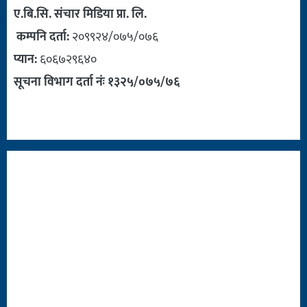
ए.बि.सि. संचार मिडिया प्रा. लि.
कम्पनि दर्ता:
२०९९२४/०७५/०७६
प्यान:
६०६७२९६४०
सूचना विभाग दर्ता नंः १३२५/०७५/७६