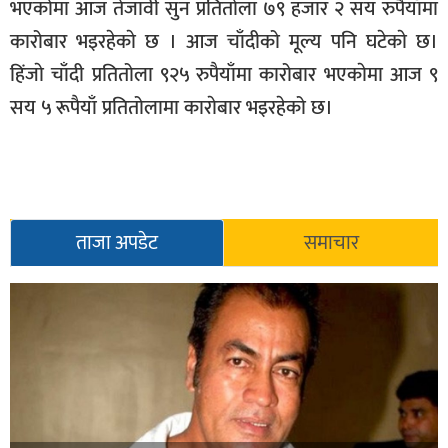
भएकोमा आज तेजावी सुन प्रतितोला ७९ हजार २ सय रुपैयाँमा
सूचना-
कारोबार भइरहेकाे छ । आज चाँदीको मूल्य पनि घटेकाे छ।
प्रवधि
हिंजाे चाँदी प्रतितोला ९२५ रुपैयाँमा कारोबार भएकाेमा आज ९
सय ५ रूपैयाँ प्रतितोलामा काराेबार भइरहेको छ।
ताजा अपडेट
समाचार