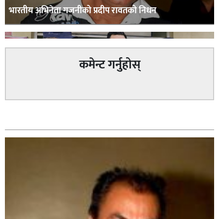
भारतीय अभिनेता गजनीको प्रदीप रावतको निधन
कमेन्ट गर्नुहोस्
वैदेशिक रोजगारीको प्रलोभन देखाई रकम ठगी गरेको आरोपमा
सम्बन्धित
प्रहरीले २ जना पक्राउ,