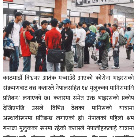
बिशेष
भिडियो
पत्रपत्रिका
खेलकुद
बिश्व
अचम्म
काठमाडौं विश्वभर आतंक मच्चाउँदै आएको कोरोना भाइरसको
दुनिया
संक्रमणबाट बच्न कतारले नेपालसहित १४ मुलुकका मानिसमाथि
बिचार
प्रतिबन्ध लगाएको छ। कतारमा समेत उक्त भाइरसको प्रकोप
कुराकानी
देखिएपछि उसले विभिन्न देशका मानिसको यात्रामा
अस्थायीरूपमा प्रतिबन्ध लगाएको हो। नेपालको पहिलो श्रम
जीवनशैली
गन्तव्य मुलुकका रूपमा रहेको कतारले नेपालीहरूलाई यात्रामा
साहित्य