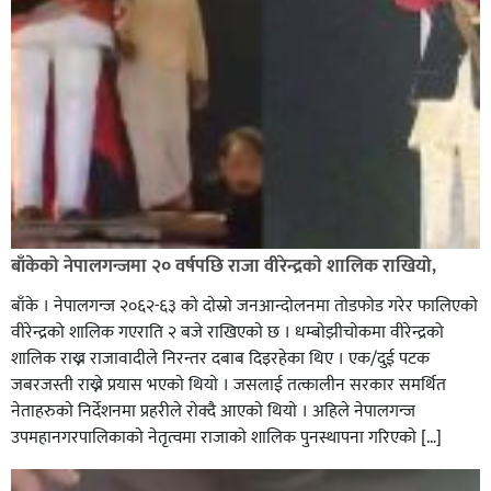
बाँकेको नेपालगन्जमा २० वर्षपछि राजा वीरेन्द्रकाे शालिक राखियो,
बाँके । नेपालगन्ज २०६२-६३ काे दाेस्राे जनआन्दोलनमा ताेडफाेड गरेर फालिएकाे
वीरेन्द्रको शालिक गएराति २ बजे राखिएकाे छ । धम्बाेझीचाेकमा वीरेन्द्रको
शालिक राख्न राजावादीले निरन्तर दबाब दिइरहेका थिए । एक/दुई पटक
जबरजस्ती राख्ने प्रयास भएकाे थियाे । जसलाई तत्कालीन सरकार समर्थित
नेताहरुकाे निर्देशनमा प्रहरीले राेक्दै आएकाे थियाे । अहिले नेपालगन्ज
उपमहानगरपालिकाकाे नेतृत्वमा राजाकाे शालिक पुनस्थापना गरिएकाे […]