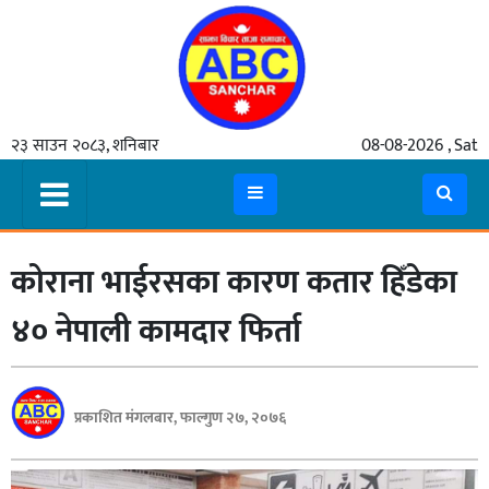
गृहपृष्ठ
२३ साउन २०८३, शनिबार
08-08-2026 , Sat
समाचार
मुख्य
समाचार
कोराना भाईरसका कारण कतार हिँडेका
कुटनीती
अर्थ
४० नेपाली कामदार फिर्ता
रसरङ्ग
यौन/
प्रकाशित मंगलबार, फाल्गुण २७, २०७६
स्वास्थ्य
भिडियो