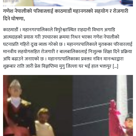
गणेश नेपालीको परिवारलाई काठमाडौं महानगरको सहयोग र रोजगारी
दिने घोषणा,
काठमाडौं । महानगरपालिकाले त्रिपुरेश्वरस्थित राहदानी विभाग अगाडि
आत्मदाहको प्रयास गरी उपचारका क्रममा निधन भएका गणेश नेपालीको
घटनाप्रति गहिरो दुःख व्यक्त गरेको छ । महानगरपालिकाले मृतकका परिवारलाई
मानवीय सहयोगसहित रोजगारी र बालबालिकालाई निःशुल्क शिक्षा दिने प्रक्रिया
घर–घरमा मेयर बन्छु भनेर काम गर्ने जन्मेपछि नै पालिका बन्छ :
अघि बढाउने जनाएको छ । महानगरपालिकाका प्रवक्ता नविन मानन्धरद्वारा
सबिन प्रियासन चौधरी
शुक्रबार राति जारी प्रेस विज्ञप्तिमा मुगु जिल्ला घर भई हाल भक्तपुर […]
अविरल वर्षाले कालीगण्डकी नदी तटीय क्षेत्रमा रहेको पाल्पाको
पर्यटकीय स्थल रानीमहल डुबानमा,