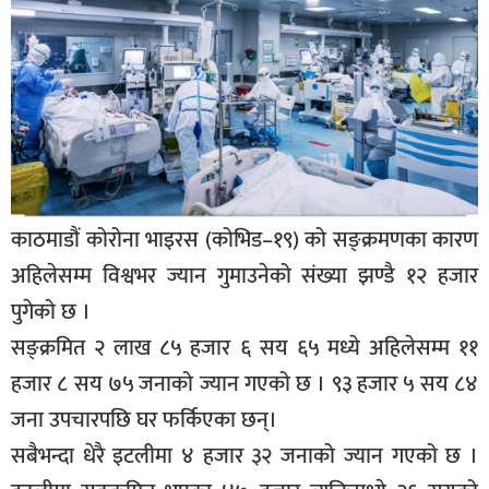
बिशेष
भिडियो
पत्रपत्रिका
खेलकुद
बिश्व
काठमाडौं कोरोना भाइरस (कोभिड–१९) को सङ्क्रमणका कारण
अचम्म
अहिलेसम्म विश्वभर ज्यान गुमाउनेको संख्या झण्डै १२ हजार
दुनिया
पुगेको छ ।
बिचार
सङ्क्रमित २ लाख ८५ हजार ६ सय ६५ मध्ये अहिलेसम्म ११
कुराकानी
हजार ८ सय ७५ जनाको ज्यान गएको छ । ९३ हजार ५ सय ८४
जना उपचारपछि घर फर्किएका छन्।
जीवनशैली
सबैभन्दा धेरै इटलीमा ४ हजार ३२ जनाको ज्यान गएको छ ।
साहित्य