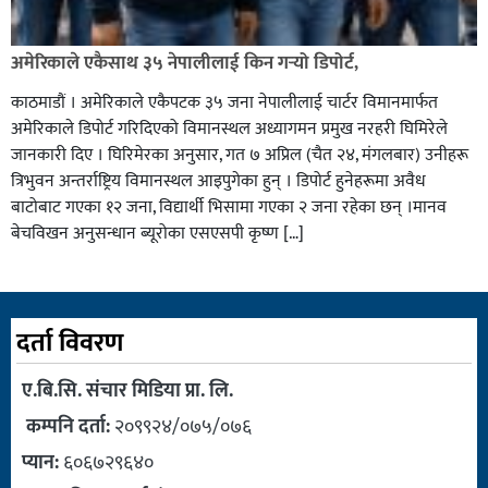
अमेरिकाले एकैसाथ ३५ नेपालीलाई किन गर्‍यो डिपोर्ट,
काठमाडौं । अमेरिकाले एकैपटक ३५ जना नेपालीलाई चार्टर विमानमार्फत
अमेरिकाले डिपोर्ट गरिदिएको विमानस्थल अध्यागमन प्रमुख नरहरी घिमिरेले
जानकारी दिए । घिरिमेरका अनुसार, गत ७ अप्रिल (चैत २४, मंगलबार) उनीहरू
त्रिभुवन अन्तर्राष्ट्रिय विमानस्थल आइपुगेका हुन् । डिपोर्ट हुनेहरूमा अवैध
बाटोबाट गएका १२ जना, विद्यार्थी भिसामा गएका २ जना रहेका छन् ।मानव
बेचविखन अनुसन्धान ब्यूरोका एसएसपी कृष्ण […]
दर्ता विवरण
ए.बि.सि. संचार मिडिया प्रा. लि.
कम्पनि दर्ता:
२०९९२४/०७५/०७६
प्यान:
६०६७२९६४०