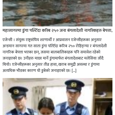
नेपाल प्रहरीमा जवानदेखि डिआईजीसम्म एक हजार ८४८ प्रहरीहरु
विभागीय कारवाहीमा,
महासागरमा डुंगा पल्टिँदा करिब २५० जना बंगलादेशी नागरिकहरु बेपत्ता,
एजेन्सी । संयुक्त राष्ट्रसंघिय शरणार्थी र आप्रवासन एजेन्सीहरूका अनुसार
अन्डमान सागरमा गत साता डुंगा पल्टिँदा करिब २५० रोहिङ्ग्या र बंगलादेशी
नागरिक बेपत्ता भएका छन्, जसमा बालबालिकाहरू पनि समावेश रहेको
जनाइएको छ। उनीहरु माछा मार्ने डुंगामार्फत बंगलादेशबाट मलेसिया जाँदै
थियो। एजेन्सीहरूका अनुसार तीव्र हावा, खराब समुद्री अवस्था र डुंगामा
घर–घरमा मेयर बन्छु भनेर काम गर्ने जन्मेपछि नै पालिका बन्छ :
अत्यधिक भीडका कारण यो डुबेको जनाइएको छ। […]
सबिन प्रियासन चौधरी