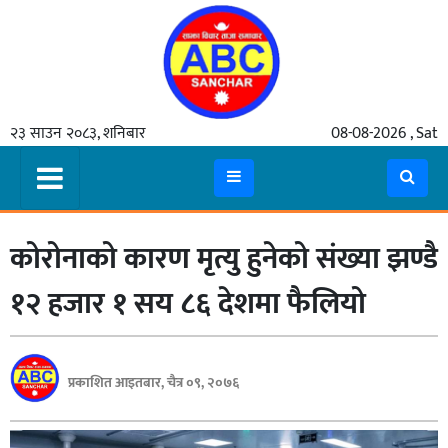
गृहपृष्ठ
२३ साउन २०८३, शनिबार
08-08-2026 , Sat
समाचार
मुख्य
समाचार
कोरोनाको कारण मृत्यु हुनेको संख्या झण्डै
कुटनीती
अर्थ
१२ हजार १ सय ८६ देशमा फैलियो
रसरङ्ग
यौन/
प्रकाशित आइतबार, चैत्र ०९, २०७६
स्वास्थ्य
भिडियो