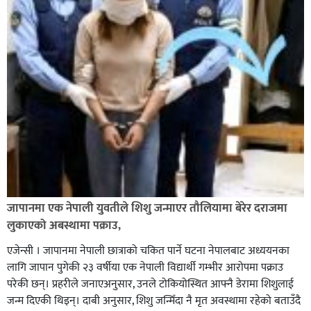
अविरल वर्षाले कालीगण्डकी नदी तटीय क्षेत्रमा रहेको पाल्पाको
पर्यटकीय स्थल रानीमहल डुबानमा,
जापानमा एक नेपाली युवतीले शिशु जन्माएर तौलियामा बेरेर दराजमा
लुकाएको अबस्थामा पक्राउ,
एजेन्सी । जापानमा नेपाली छात्राको चकित पार्ने घटना नेपालबाट अध्ययनका
लागि जापान पुगेकी २३ वर्षीया एक नेपाली विद्यार्थी गम्भीर आरोपमा पक्राउ
परेकी छन्। प्रहरीले जनाएअनुसार, उनले टोकियोस्थित आफ्नै डेरामा शिशुलाई
जन्म दिएकी थिइन्। दाबी अनुसार, शिशु जन्मिँदा नै मृत अवस्थामा रहेको बताउँदै