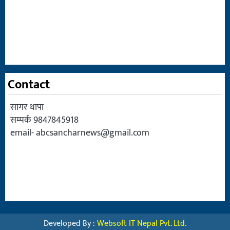
Contact
सागर थापा
सम्पर्क 9847845918
email-
abcsancharnews@gmail.com
Developed By :
Websoft IT Nepal Pvt. Ltd.