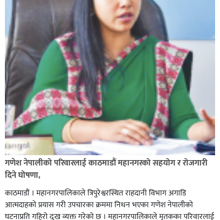
भिक्षा मागेर कारमा घुम्ने बाबाहरूलाई दाङ प्रहरीले पक्राउ,भारत
फर्कने सर्तमा रिहा,
रौतहटमा १२ हजार लिटर पेट्रोल बोकेको ट्यांकर दुर्घटनापछि
आगलागी सडक अबरुद्ध,
गणेश नेपालीको परिवारलाई काठमाडौं महानगरको सहयोग र रोजगारी
दिने घोषणा,
काठमाडौं । महानगरपालिकाले त्रिपुरेश्वरस्थित राहदानी विभाग अगाडि
आत्मदाहको प्रयास गरी उपचारका क्रममा निधन भएका गणेश नेपालीको
घटनाप्रति गहिरो दुःख व्यक्त गरेको छ । महानगरपालिकाले मृतकका परिवारलाई