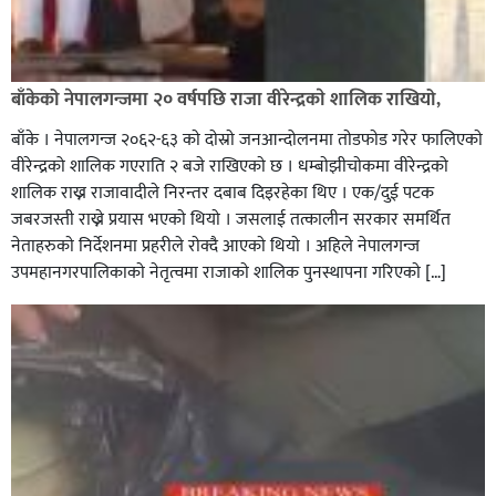
बाँकेको नेपालगन्जमा २० वर्षपछि राजा वीरेन्द्रकाे शालिक राखियो,
बाँके । नेपालगन्ज २०६२-६३ काे दाेस्राे जनआन्दोलनमा ताेडफाेड गरेर फालिएकाे
वीरेन्द्रको शालिक गएराति २ बजे राखिएकाे छ । धम्बाेझीचाेकमा वीरेन्द्रको
शालिक राख्न राजावादीले निरन्तर दबाब दिइरहेका थिए । एक/दुई पटक
जबरजस्ती राख्ने प्रयास भएकाे थियाे । जसलाई तत्कालीन सरकार समर्थित
नेताहरुकाे निर्देशनमा प्रहरीले राेक्दै आएकाे थियाे । अहिले नेपालगन्ज
उपमहानगरपालिकाकाे नेतृत्वमा राजाकाे शालिक पुनस्थापना गरिएकाे […]