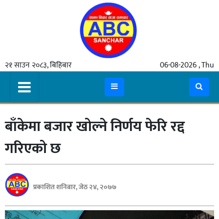
गृहपृष्ठ
२१ साउन २०८३, बिहिबार
06-08-2026 , Thu
समाचार
मुख्य
समाचार
बाँकेमा बजार खोल्ने निर्णय फेरि रद्द
कुटनीती
अर्थ
गरिएको छ
रसरङ्ग
यौन/
प्रकाशित शनिबार, जेठ २४, २०७७
स्वास्थ्य
भिडियो