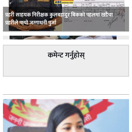
प्रहरी साहयक निरीक्षक कुलबहादुर बिककाे पहलमा खडैचा
प्रहरीले पायाे जग्गाधनी पुर्जा
कमेन्ट गर्नुहोस्
पत्रकारको प्रेसकार्ड बोकेर हिड्ने लागुऔषध कारोबारमा संलग्न
सम्बन्धित
रहेको आरोपमा ३ जना पक्राउ,