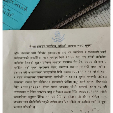
बिशेष
भिडियो
पत्रपत्रिका
खेलकुद
बिश्व
अचम्म
दुनिया
बिचार
कुराकानी
जीवनशैली
साहित्य