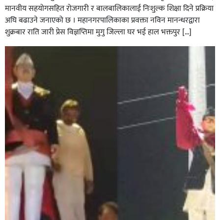
मानवीय सहयोगसहित रोजगारी र बालबालिकालाई निःशुल्क शिक्षा दिने प्रक्रिया
अघि बढाउने जनाएको छ । महानगरपालिकाका प्रवक्ता नविन मानन्धरद्वारा
शुक्रबार राति जारी प्रेस विज्ञप्तिमा मुगु जिल्ला घर भई हाल भक्तपुर […]
घोराहीको समृद्धिका लागि वडा–वडामा विशेष अभियान सञ्चालन
हुने,