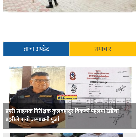
ताजा अपडेट
समाचार
प्रहरी साहयक निरीक्षक कुलबहादुर बिककाे पहलमा खडैचा
प्रहरीले पायाे जग्गाधनी पुर्जा