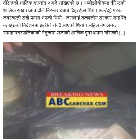
वीरेन्द्रको शालिक गएराति २ बजे राखिएकाे छ । धम्बाेझीचाेकमा वीरेन्द्रको
शालिक राख्न राजावादीले निरन्तर दबाब दिइरहेका थिए । एक/दुई पटक
जबरजस्ती राख्ने प्रयास भएकाे थियाे । जसलाई तत्कालीन सरकार समर्थित
नेताहरुकाे निर्देशनमा प्रहरीले राेक्दै आएकाे थियाे । अहिले नेपालगन्ज
उपमहानगरपालिकाकाे नेतृत्वमा राजाकाे शालिक पुनस्थापना गरिएकाे […]