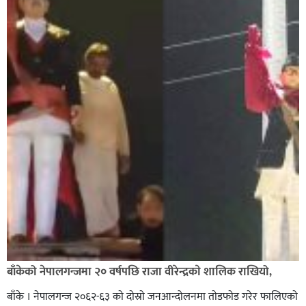
बाँकेको नेपालगन्जमा २० वर्षपछि राजा वीरेन्द्रकाे शालिक राखियो,
बाँके । नेपालगन्ज २०६२-६३ काे दाेस्राे जनआन्दोलनमा ताेडफाेड गरेर फालिएकाे