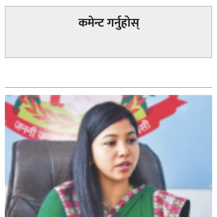
कमेन्ट गर्नुहोस्
पत्रकारको प्रेसकार्ड बोकेर हिड्ने लागुऔषध कारोबारमा संलग्न
सम्बन्धित
रहेको आरोपमा ३ जना पक्राउ,
भिक्षा मागेर कारमा घुम्ने बाबाहरूलाई दाङ प्रहरीले पक्राउ,भारत
फर्कने सर्तमा रिहा,