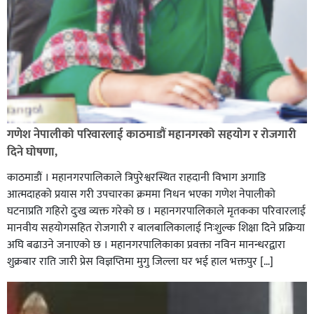
रौतहटमा १२ हजार लिटर पेट्रोल बोकेको ट्यांकर दुर्घटनापछि
आगलागी सडक अबरुद्ध,
गणेश नेपालीको परिवारलाई काठमाडौं महानगरको सहयोग र रोजगारी
दिने घोषणा,
काठमाडौं । महानगरपालिकाले त्रिपुरेश्वरस्थित राहदानी विभाग अगाडि
आत्मदाहको प्रयास गरी उपचारका क्रममा निधन भएका गणेश नेपालीको
घटनाप्रति गहिरो दुःख व्यक्त गरेको छ । महानगरपालिकाले मृतकका परिवारलाई
मानवीय सहयोगसहित रोजगारी र बालबालिकालाई निःशुल्क शिक्षा दिने प्रक्रिया
अघि बढाउने जनाएको छ । महानगरपालिकाका प्रवक्ता नविन मानन्धरद्वारा
शुक्रबार राति जारी प्रेस विज्ञप्तिमा मुगु जिल्ला घर भई हाल भक्तपुर […]
घोराहीको समृद्धिका लागि वडा–वडामा विशेष अभियान सञ्चालन
हुने,