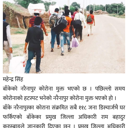
बिशेष
भिडियो
पत्रपत्रिका
खेलकुद
बिश्व
अचम्म
दुनिया
महेन्द्र सिंह
बिचार
बाँकेको नरैनापुर कोरोना मुक्त भएको छ । पछिल्लो समय
कोरोनाको हटस्पट भनेको नरैनापुर कोरोना मुक्त भएको हो ।
कुराकानी
बाँके नरैनापुरका कोराना संक्रमित सबै ११८ जना डिस्चार्जभै घर
जीवनशैली
फर्किएको बाँकेका प्रमुख जिल्ला अधिकारी राम बहादुर
साहित्य
कुरुम्बाङले जानकारी दिएका छन । प्रमुख जिल्ला अधिकारी