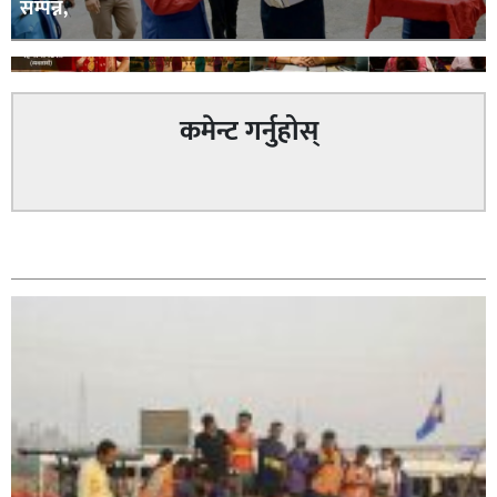
सम्पन्न,
कमेन्ट गर्नुहोस्
घोराही बनाऔँ अभियानको महिलालाइ उद्यमी र व्यवसायी बनाउने
सम्बन्धित
योजनामा म पनि साथमा छु हिमानी डिसी (व्यवसायी)