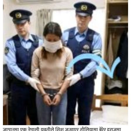
कपिलवस्तु र अर्घाखाँचीको सिमानाका शिव भाइरल पहाड
लुम्बिनीको नयाँ पर्यटकीय हब बन्दै,
जापानमा एक नेपाली युवतीले शिशु जन्माएर तौलियामा बेरेर दराजमा