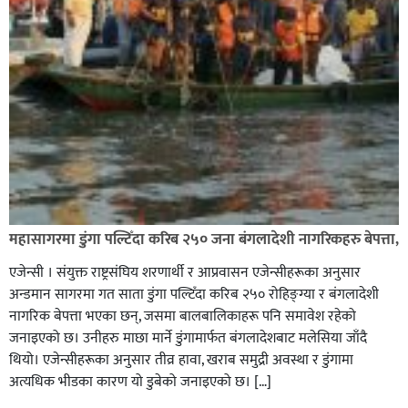
कपिलवस्तु नगरपालिकाका पूर्वमेयर किरण सिंह गोरुसिङ्गे
जंगलमा मृत अवस्थामा फेला,
ग्यासमा कालोबजारी गरेको जनगुनासो गरेपछि जिल्लाका
महासागरमा डुंगा पल्टिँदा करिब २५० जना बंगलादेशी नागरिकहरु बेपत्ता,
सबैजसो डिलरमा प्रशासनले अनुगमन
एजेन्सी । संयुक्त राष्ट्रसंघिय शरणार्थी र आप्रवासन एजेन्सीहरूका अनुसार
अन्डमान सागरमा गत साता डुंगा पल्टिँदा करिब २५० रोहिङ्ग्या र बंगलादेशी
नागरिक बेपत्ता भएका छन्, जसमा बालबालिकाहरू पनि समावेश रहेको
जनाइएको छ। उनीहरु माछा मार्ने डुंगामार्फत बंगलादेशबाट मलेसिया जाँदै
थियो। एजेन्सीहरूका अनुसार तीव्र हावा, खराब समुद्री अवस्था र डुंगामा
अत्यधिक भीडका कारण यो डुबेको जनाइएको छ। […]