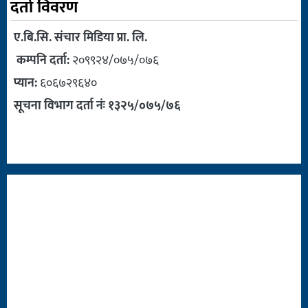
दर्ता विवरण
ए.बि.सि. संचार मिडिया प्रा. लि.
कम्पनि दर्ता:
२०९९२४/०७५/०७६
प्यान:
६०६७२९६४०
सूचना विभाग दर्ता नंः १३२५/०७५/७६