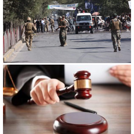
बिशेष
भिडियो
पत्रपत्रिका
खेलकुद
बिश्व
अचम्म
दुनिया
बिचार
कुराकानी
जीवनशैली
साहित्य