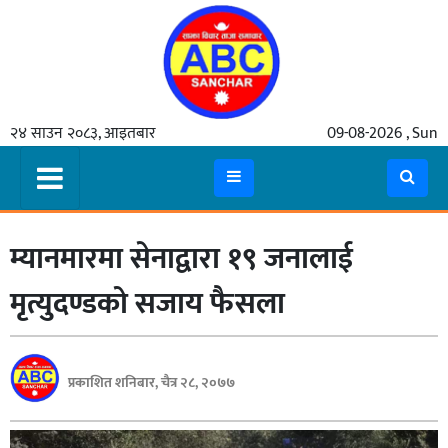
गृहपृष्ठ
२४ साउन २०८३, आइतबार
09-08-2026 , Sun
समाचार
मुख्य
समाचार
म्यानमारमा सेनाद्वारा १९ जनालाई
कुटनीती
अर्थ
मृत्युदण्डको सजाय फैसला
रसरङ्ग
यौन/
प्रकाशित शनिबार, चैत्र २८, २०७७
स्वास्थ्य
भिडियो