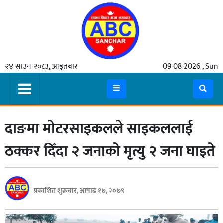
गृहपृष्ठ
२४ साउन २०८३, आइतबार
09-08-2026 , Sun
समाचार
मुख्य
समाचार
दाङमा मोटरसाइकलले साइकललाई
कुटनीती
अर्थ
ठक्कर दिँदा २ जनाको मृत्यु २ जना घाइते
रसरङ्ग
यौन/
प्रकाशित शुक्रबार, आषाढ १७, २०७९
स्वास्थ्य
भिडियो