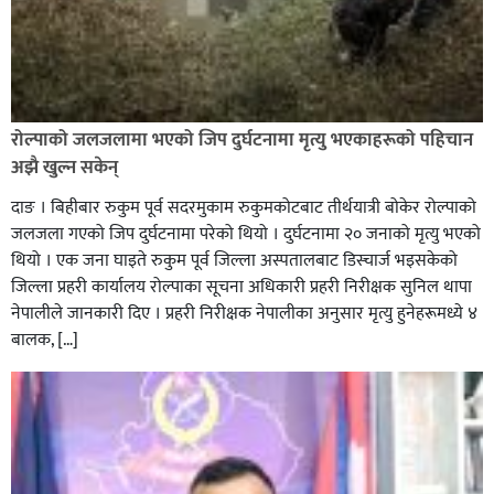
शिक्षालाई उत्पादन, समृद्धि एवं सृजनशीलतासँग जोड्ने घोराही
बनाऔँ अभियानमा मेरो पनि साथ कमल ओली
रोल्पाको जलजलामा भएको जिप दुर्घटनामा मृत्यु भएकाहरूको पहिचान
अझै खुल्न सकेन्
दाङ । बिहीबार रुकुम पूर्व सदरमुकाम रुकुमकोटबाट तीर्थयात्री बोकेर रोल्पाको
जलजला गएको जिप दुर्घटनामा परेको थियो । दुर्घटनामा २० जनाको मृत्यु भएको
थियो । एक जना घाइते रुकुम पूर्व जिल्ला अस्पतालबाट डिस्चार्ज भइसकेको
जिल्ला प्रहरी कार्यालय रोल्पाका सूचना अधिकारी प्रहरी निरीक्षक सुनिल थापा
नेपालीले जानकारी दिए । प्रहरी निरीक्षक नेपालीका अनुसार मृत्यु हुनेहरूमध्ये ४
बालक, […]
सल्यानमा शिकार खेल्ने क्रममा बन्दुकबाट गोली चल्दा १ जनाको