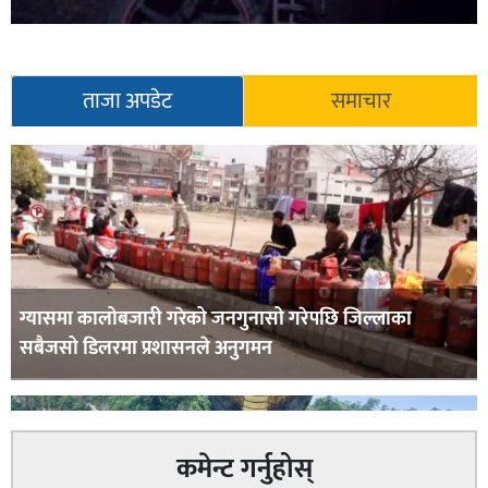
ताजा अपडेट
समाचार
ग्यासमा कालोबजारी गरेको जनगुनासो गरेपछि जिल्लाका
सबैजसो डिलरमा प्रशासनले अनुगमन
कमेन्ट गर्नुहोस्