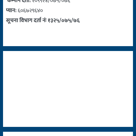
कम्पनि दर्ता:
२०९९२४/०७५/०७६
प्यान:
६०६७२९६४०
सूचना विभाग दर्ता नंः १३२५/०७५/७६