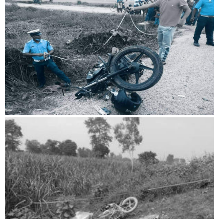
बिशेष
भिडियो
पत्रपत्रिका
खेलकुद
बिश्व
अचम्म
दुनिया
बिचार
कुराकानी
जीवनशैली
साहित्य