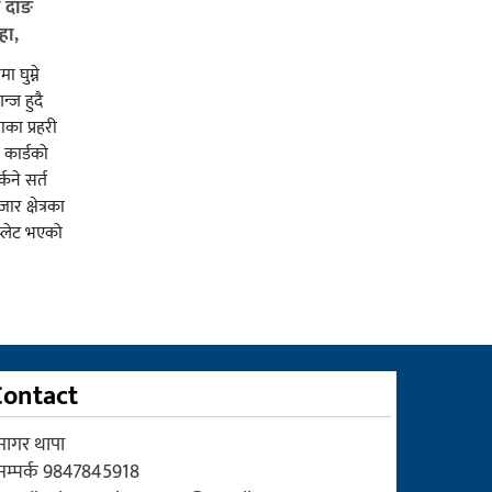
ई दाङ
हा,
ा घुम्ने
न्ज हुदै
का प्रहरी
कार्डको
्कने सर्त
र क्षेत्रका
प्लेट भएको
Contact
सागर थापा
सम्पर्क 9847845918