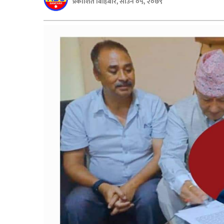
प्रकाशित बिहिबार, साउन ०५, २०७९
बिशेष
भिडियो
पत्रपत्रिका
खेलकुद
बिश्व
अचम्म
दुनिया
बिचार
कुराकानी
जीवनशैली
साहित्य