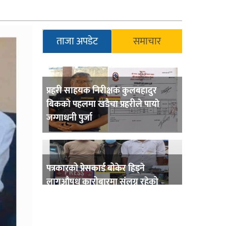
ताजा अपडेट
समाचार
प्रहरी साहयक निरीक्षक कुलबहादुर
बिककाे पहलमा खडैचा प्रहरीले पायाे
जग्गाधनी पुर्जा
पत्रकारको प्रेसकार्ड बोकेर हिड्ने
लागुऔषध कारोबारमा संलग्न रहेको
आरोपमा ३ जना पक्राउ,