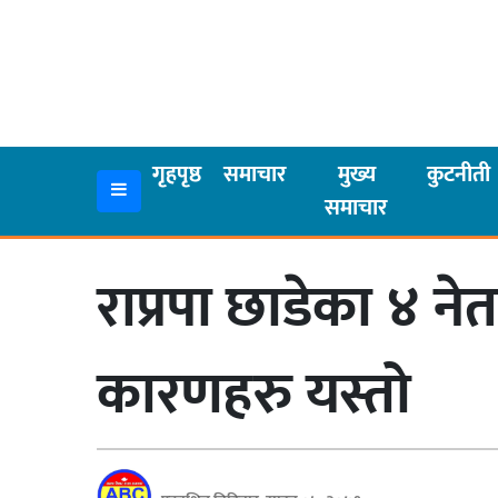
गृहपृष्ठ
समाचार
गृहपृष्ठ
समाचार
मुख्य
कुटनीती
समाचार
मुख्य
समाचार
राप्रपा छाडेका ४ नेत
कुटनीती
अर्थ
कारणहरु यस्तो
रसरङ्ग
यौन/
स्वास्थ्य
भिडियो