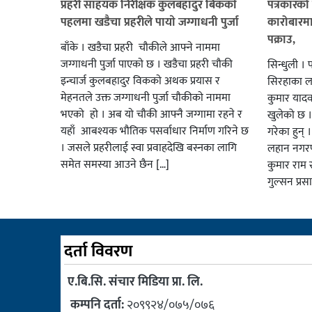
प्रहरी साहयक निरीक्षक कुलबहादुर बिककाे
पत्रकारको 
पहलमा खडैचा प्रहरीले पायाे जग्गाधनी पुर्जा
कारोबारमा
पक्राउ,
बाँके । खडैचा प्रहरी चाैकीले आफ्ने नाममा
जग्गाधनी पुर्जा पाएकाे छ । खडैचा प्रहरी चाैकी
सिन्धुली । 
इन्चार्ज कुलबहादुर विककाे अथक प्रयास र
सिरहाका लक
मेहनतले उक्त जग्गाधनी पुर्जा चाैकीकाे नाममा
कुमार याद
भएको हाे । अब याे चाैकी आफ्नै जग्गामा रहने र
खुलेको छ ।
यहाँ आबश्यक भाैतिक पसर्वाधार निर्माण गरिने छ
गरेका हुन् 
। जसले प्रहरीलाई स्वा प्रवाहदेखि बस्नका लागि
लहान नगरप
समेत समस्या आउने छैन […]
कुमार राम र
गुल्सन प्र
दर्ता विवरण
ए.बि.सि. संचार मिडिया प्रा. लि.
कम्पनि दर्ता:
२०९९२४/०७५/०७६