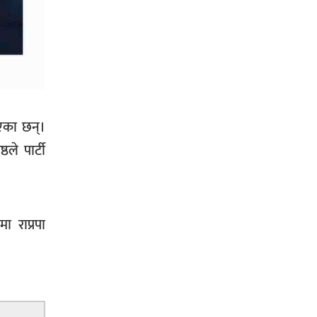
भिक्षा मागेर कारमा घुम्ने बाबाहरूलाई दाङ
प्रहरीले पक्राउ,भारत फर्कने सर्तमा रिहा,
 भएका छन्।
रौतहटमा १२ हजार लिटर पेट्रोल बोकेको
ठले पार्टी
ट्यांकर दुर्घटनापछि आगलागी सडक
अबरुद्ध,
ा राप्रपा
घोराहीको समृद्धिका लागि वडा–वडामा
विशेष अभियान सञ्चालन हुने,