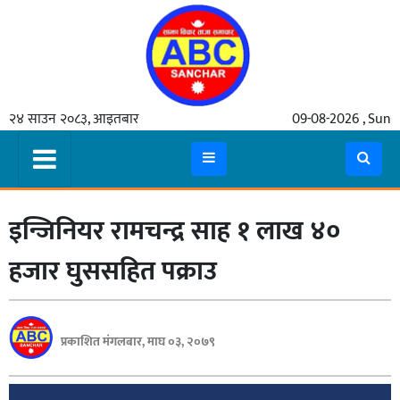
गृहपृष्ठ
२४ साउन २०८३, आइतबार
09-08-2026 , Sun
समाचार
मुख्य
समाचार
इन्जिनियर रामचन्द्र साह १ लाख ४०
कुटनीती
अर्थ
हजार घुससहित पक्राउ
रसरङ्ग
यौन/
प्रकाशित मंगलबार, माघ ०३, २०७९
स्वास्थ्य
भिडियो