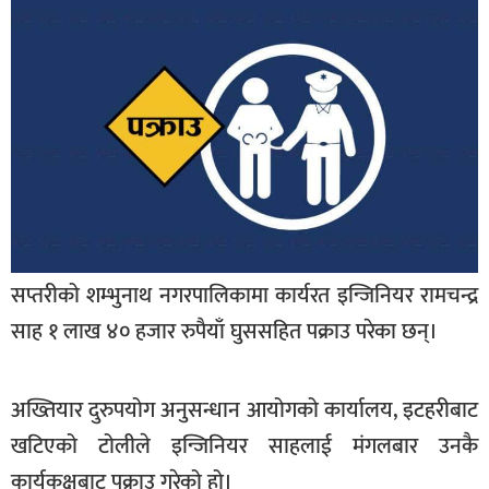
बिशेष
भिडियो
पत्रपत्रिका
खेलकुद
बिश्व
अचम्म
दुनिया
सप्तरीको शम्भुनाथ नगरपालिकामा कार्यरत इन्जिनियर रामचन्द्र
साह १ लाख ४० हजार रुपैयाँ घुससहित पक्राउ परेका छन्।
बिचार
कुराकानी
अख्तियार दुरुपयोग अनुसन्धान आयोगको कार्यालय, इटहरीबाट
जीवनशैली
खटिएको टोलीले इन्जिनियर साहलाई मंगलबार उनकै
साहित्य
कार्यकक्षबाट पक्राउ गरेको हो।