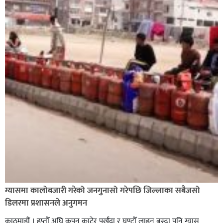
नेवार सेवा समिति घोराहीद्वारा एक महिने नेवारी बाजा तथा नृत्य
प्रशिक्षण सुरु,
शिक्षालाई उत्पादन, समृद्धि एवं सृजनशीलतासँग जोड्ने घोराही
बनाऔँ अभियानमा मेरो पनि साथ कमल ओली
ग्यासमा कालोबजारी गरेको जनगुनासो गरेपछि जिल्लाका सबैजसो
डिलरमा प्रशासनले अनुगमन
काठमाडौं । हप्तौँ अघि कुपन काटेर पर्खँदा र घण्टौँ लाइन बस्दा पनि ग्यास