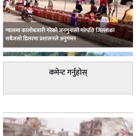
ग्यासमा कालोबजारी गरेको जनगुनासो गरेपछि जिल्लाका
सबैजसो डिलरमा प्रशासनले अनुगमन
कमेन्ट गर्नुहोस्
कपिलवस्तु र अर्घाखाँचीको सिमानाका शिव भाइरल पहाड
सम्बन्धित
लुम्बिनीको नयाँ पर्यटकीय हब बन्दै,