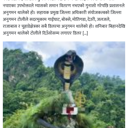
नपाएका उपभोक्ताले ग्यासको समान वितरण नभएको गुनासो गरेपछि प्रशासनले
अनुगमन थालेको हो। सहायक प्रमुख जिल्ला अधिकारी संयोजकत्वको जिल्ला
अनुगमन टोलीले सदरमुकाम गाईघाट, बोक्से, मोतिगडा, देउरी, जलजले,
राजाबास र चुहाडेक्षेत्रका सबै डिलरमा अनुगमन थालेको हो। शनिबार बिहानदेखि
अनुगमन थालेको टोलीले दिउँसोसम्म लगाएर डिलर […]
सल्यानमा शिकार खेल्ने क्रममा बन्दुकबाट गोली चल्दा १ जनाको
मृत्यु सँगै शिकार खेल्न गएका ६ जना पक्राउ,