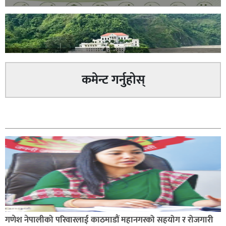
अविरल वर्षाले कालीगण्डकी नदी तटीय क्षेत्रमा रहेको पाल्पाको
पर्यटकीय स्थल रानीमहल डुबानमा,
कमेन्ट गर्नुहोस्
सम्बन्धित
प्रहरी साहयक निरीक्षक कुलबहादुर बिककाे पहलमा खडैचा
प्रहरीले पायाे जग्गाधनी पुर्जा
गणेश नेपालीको परिवारलाई काठमाडौं महानगरको सहयोग र रोजगारी