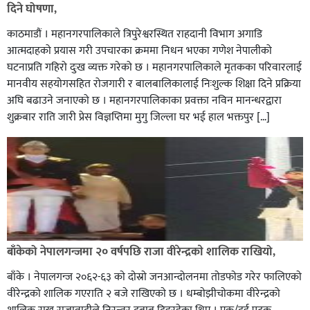
पत्रकारको प्रेसकार्ड बोकेर हिड्ने लागुऔषध कारोबारमा संलग्न
दिने घोषणा,
रहेको आरोपमा ३ जना पक्राउ,
काठमाडौं । महानगरपालिकाले त्रिपुरेश्वरस्थित राहदानी विभाग अगाडि
आत्मदाहको प्रयास गरी उपचारका क्रममा निधन भएका गणेश नेपालीको
घटनाप्रति गहिरो दुःख व्यक्त गरेको छ । महानगरपालिकाले मृतकका परिवारलाई
मानवीय सहयोगसहित रोजगारी र बालबालिकालाई निःशुल्क शिक्षा दिने प्रक्रिया
अघि बढाउने जनाएको छ । महानगरपालिकाका प्रवक्ता नविन मानन्धरद्वारा
शुक्रबार राति जारी प्रेस विज्ञप्तिमा मुगु जिल्ला घर भई हाल भक्तपुर […]
भिक्षा मागेर कारमा घुम्ने बाबाहरूलाई दाङ प्रहरीले पक्राउ,भारत
फर्कने सर्तमा रिहा,
बाँकेको नेपालगन्जमा २० वर्षपछि राजा वीरेन्द्रकाे शालिक राखियो,
बाँके । नेपालगन्ज २०६२-६३ काे दाेस्राे जनआन्दोलनमा ताेडफाेड गरेर फालिएकाे
वीरेन्द्रको शालिक गएराति २ बजे राखिएकाे छ । धम्बाेझीचाेकमा वीरेन्द्रको