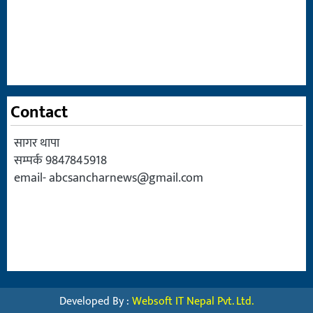
Contact
सागर थापा
सम्पर्क 9847845918
email-
abcsancharnews@gmail.com
Developed By :
Websoft IT Nepal Pvt. Ltd.