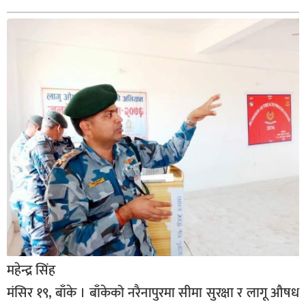
बिशेष
भिडियो
पत्रपत्रिका
खेलकुद
बिश्व
अचम्म
दुनिया
बिचार
कुराकानी
जीवनशैली
महेन्द्र सिंह
मंसिर १९, बाँके । बाँकेको नरैनापुरमा सीमा सुरक्षा र लागू औषध
साहित्य