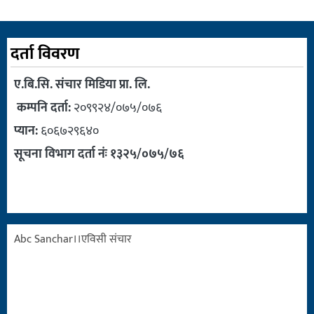
दर्ता विवरण
ए.बि.सि. संचार मिडिया प्रा. लि.
कम्पनि दर्ता:
२०९९२४/०७५/०७६
प्यान:
६०६७२९६४०
सूचना विभाग दर्ता नंः १३२५/०७५/७६
Abc Sanchar।।एविसी संचार