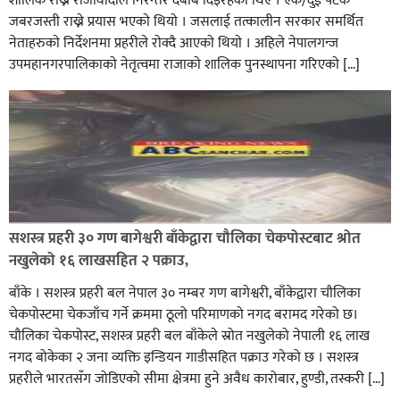
शालिक राख्न राजावादीले निरन्तर दबाब दिइरहेका थिए । एक/दुई पटक
जबरजस्ती राख्ने प्रयास भएकाे थियाे । जसलाई तत्कालीन सरकार समर्थित
नेताहरुकाे निर्देशनमा प्रहरीले राेक्दै आएकाे थियाे । अहिले नेपालगन्ज
उपमहानगरपालिकाकाे नेतृत्वमा राजाकाे शालिक पुनस्थापना गरिएकाे […]
सशस्त्र प्रहरी ३० गण बागेश्वरी बाँकेद्वारा चौलिका चेकपोस्टबाट श्रोत
नखुलेको १६ लाखसहित २ पक्राउ,
बाँके । सशस्त्र प्रहरी बल नेपाल ३० नम्बर गण बागेश्वरी, बाँकेद्वारा चौलिका
चेकपोस्टमा चेकजाँच गर्ने क्रममा ठूलो परिमाणको नगद बरामद गरेको छ।
चौलिका चेकपोस्ट, सशस्त्र प्रहरी बल बाँकेले स्रोत नखुलेको नेपाली १६ लाख
नगद बोकेका २ जना व्यक्ति इन्डियन गाडीसहित पक्राउ गरेको छ । सशस्त्र
प्रहरीले भारतसँग जोडिएको सीमा क्षेत्रमा हुने अवैध कारोबार, हुण्डी, तस्करी […]