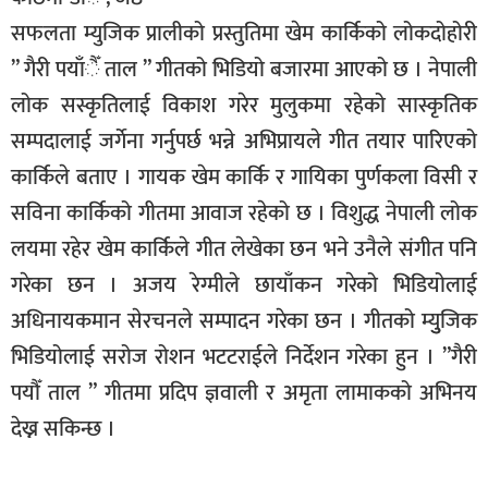
सफलता म्युजिक प्रालीको प्रस्तुतिमा खेम कार्किको लोकदोहोरी
बिशेष
” गैरी पयाँैँ ताल ” गीतको भिडियो बजारमा आएको छ । नेपाली
भिडियो
लोक सस्कृतिलाई विकाश गरेर मुलुकमा रहेको सास्कृतिक
पत्रपत्रिका
सम्पदालाई जर्गेना गर्नुपर्छ भन्ने अभिप्रायले गीत तयार पारिएको
खेलकुद
कार्किले बताए । गायक खेम कार्कि र गायिका पुर्णकला विसी र
सविना कार्किको गीतमा आवाज रहेको छ । विशुद्ध नेपाली लोक
बिश्व
लयमा रहेर खेम कार्किले गीत लेखेका छन भने उनैले संगीत पनि
अचम्म
गरेका छन । अजय रेग्मीले छायाँकन गरेको भिडियोलाई
दुनिया
अधिनायकमान सेरचनले सम्पादन गरेका छन । गीतको म्युुजिक
बिचार
भिडियोलाई सरोज रोशन भटटराईले निर्देशन गरेका हुन । ”गैरी
कुराकानी
पयौँ ताल ” गीतमा प्रदिप ज्ञवाली र अमृता लामाकको अभिनय
जीवनशैली
देख्न सकिन्छ ।
साहित्य