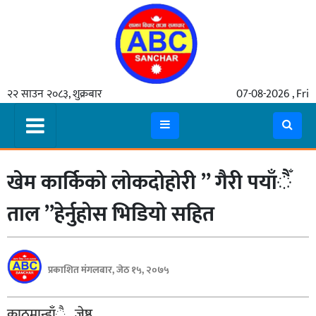
गृहपृष्ठ
२२ साउन २०८३, शुक्रबार
07-08-2026 , Fri
समाचार
मुख्य
समाचार
खेम कार्किको लोकदोहोरी ” गैरी पयाँैँ
कुटनीती
अर्थ
ताल ”हेर्नुहोस भिडियो सहित
रसरङ्ग
यौन/
प्रकाशित मंगलबार, जेठ १५, २०७५
स्वास्थ्य
भिडियो
काठमान्डाँै , जेष्ठ