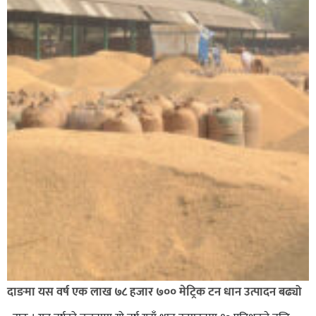
दाङमा यस वर्ष एक लाख ७८ हजार ७०० मेट्रिक टन धान उत्पादन बढ्यो